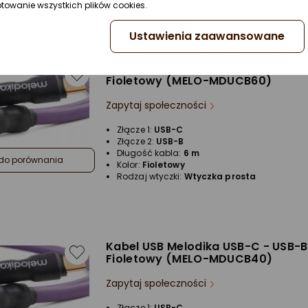
ptowanie wszystkich plików cookies.
Ustawienia zaawansowane
Kabel USB Melodika USB-C - USB-B
Fioletowy (MELO-MDUCB60)
Zapytaj społeczności
Złącze 1:
USB-C
Złącze 2:
USB-B
Długość kabla:
6 m
do porównania
Kolor:
Fioletowy
Rodzaj wtyczki:
Wtyczka prosta
Kabel USB Melodika USB-C - USB-B
Fioletowy (MELO-MDUCB40)
Zapytaj społeczności
Złącze 1:
USB-C