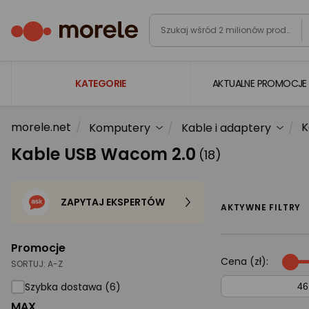
KATEGORIE
AKTUALNE PROMOCJE
morele.net
K
Komputery
Kable i adaptery
Laptopy
Kable USB Wacom 2.0
(18)
Komputery
Podzespoły komputerowe
ZAPYTAJ EKSPERTÓW
Gaming
AKTYWNE FILTRY
Smartfony i smartwatche
Promocje
Telewizory i audio
Cena (zł):
SORTUJ:
A-Z
Foto i kamery
Szybka dostawa (6)
MAX
AGD duże