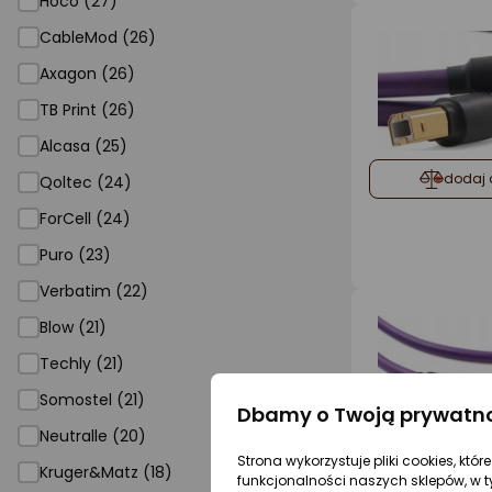
Hoco (27)
CableMod (26)
Axagon (26)
TB Print (26)
Alcasa (25)
dodaj 
Qoltec (24)
ForCell (24)
Puro (23)
Verbatim (22)
Blow (21)
Techly (21)
Somostel (21)
Dbamy o Twoją prywatn
Neutralle (20)
dodaj 
Strona wykorzystuje pliki cookies, któ
Kruger&Matz (18)
funkcjonalności naszych sklepów, w t