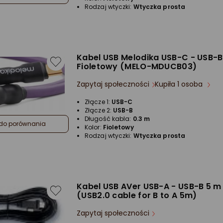
Rodzaj wtyczki:
Wtyczka prosta
Kabel USB Melodika USB-C - USB-B
Fioletowy (MELO-MDUCB03)
Zapytaj społeczności
Kupiła 1 osoba
Złącze 1:
USB-C
Złącze 2:
USB-B
Długość kabla:
0.3 m
do porównania
Kolor:
Fioletowy
Rodzaj wtyczki:
Wtyczka prosta
Kabel USB AVer USB-A - USB-B 5 m
(USB2.0 cable for B to A 5m)
Zapytaj społeczności