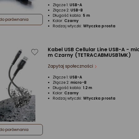
Złącze 1:
USB-A
Złącze 2:
USB-B
Długość kabla:
5 m
do porównania
Kolor:
Czarny
Rodzaj wtyczki:
Wtyczka prosta
Kabel USB Cellular Line USB-A - mic
m Czarny (TETRACABMUSB1MK)
Zapytaj społeczności
Złącze 1:
USB-A
Złącze 2:
micro-B
Długość kabla:
1.2 m
Kolor:
Czarny
Rodzaj wtyczki:
Wtyczka prosta
do porównania