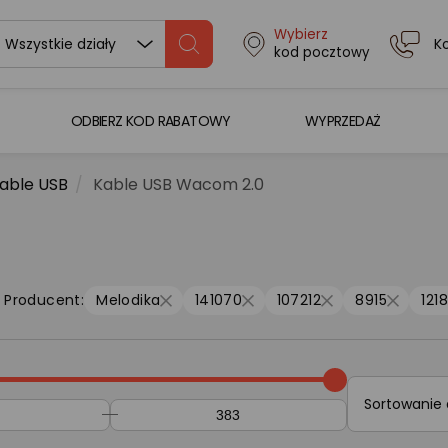
Wybierz
K
Wszystkie działy
kod pocztowy
ODBIERZ KOD RABATOWY
WYPRZEDAŻ
able USB
Kable USB Wacom 2.0
Producent:
Melodika
141070
107212
8915
121
Sortowanie