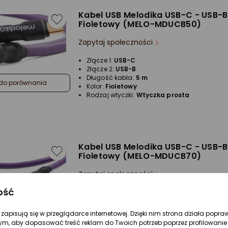
Kabel USB Melodika USB-C - USB-B
Fioletowy (MELO-MDUCB50)
Zapytaj społeczności
Złącze 1:
USB-C
Złącze 2:
USB-B
Długość kabla:
5 m
do porównania
Kolor:
Fioletowy
Rodzaj wtyczki:
Wtyczka prosta
Kabel USB Melodika USB-C - USB-B
Fioletowy (MELO-MDUCB70)
Zapytaj społeczności
ość
Złącze 1:
USB-C
Złącze 2:
USB-B
do porównania
Długość kabla:
7 m
re zapisują się w przeglądarce internetowej. Dzięki nim strona działa popra
Kolor:
Fioletowy
ym, aby dopasować treść reklam do Twoich potrzeb poprzez profilowanie 
Rodzaj wtyczki:
Wtyczka prosta