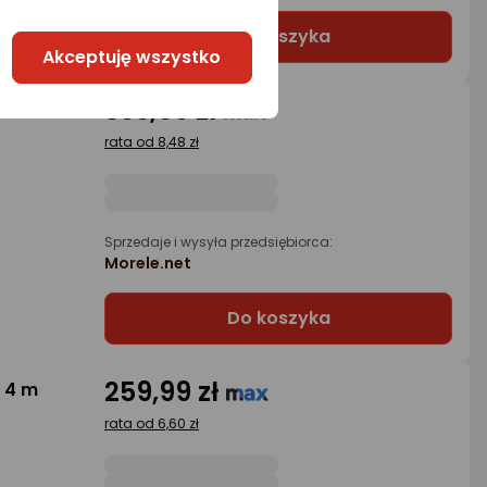
Do koszyka
Akceptuję wszystko
333,99 zł
 6 m
rata od 8,48 zł
Sprzedaje i wysyła przedsiębiorca:
Morele.net
Do koszyka
259,99 zł
 4 m
rata od 6,60 zł