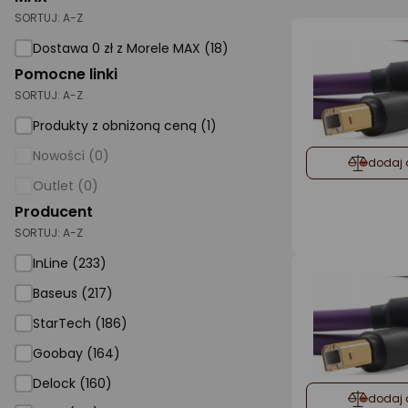
SORTUJ:
A-Z
AGD małe
Dostawa 0 zł z Morele MAX (18)
Dom i ogród
Pomocne linki
SORTUJ:
A-Z
Biuro i firma
Produkty z obniżoną ceną (1)
Sport i turystyka
Nowości (0)
dodaj 
Zabawki i dziecko
Outlet (0)
Uroda i zdrowie
Producent
SORTUJ:
Supermarket
A-Z
InLine (233)
Strefa marek
Baseus (217)
StarTech (186)
Goobay (164)
Delock (160)
dodaj 