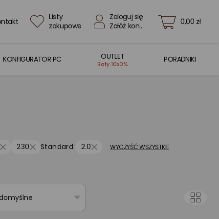
Listy
Zaloguj się
ontakt
0,00 zł
zakupowe
Załóż konto
OUTLET
KONFIGURATOR PC
PORADNIKI
Raty 10x0%
8
230
Standard:
2.0
WYCZYŚĆ WSZYSTKIE
 domyślne