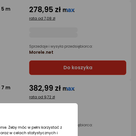
278,95 zł
 5 m
rata od 7,08 zł
Sprzedaje i wysyła przedsiębiorca:
Morele.net
Do koszyka
382,99 zł
 7 m
rata od 9,72 zł
Sprzedaje i wysyła przedsiębiorca:
wnie. Żeby móc w pełni korzystać z
Morele.net
oraz w celach statystycznych i