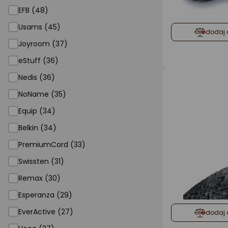
EFB (48)
Usams (45)
dodaj 
Joyroom (37)
eStuff (36)
Nedis (36)
NoName (35)
Equip (34)
Belkin (34)
PremiumCord (33)
Swissten (31)
Remax (30)
Esperanza (29)
EverActive (27)
dodaj 