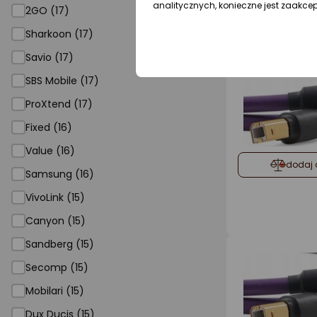
analitycznych, konieczne jest zaakce
2GO (17)
Sharkoon (17)
Savio (17)
SBS Mobile (17)
ProXtend (17)
Fixed (16)
Value (16)
dodaj 
Samsung (16)
VivoLink (15)
Canyon (15)
Sandberg (15)
Secomp (15)
Mobilari (15)
Dux Ducis (15)