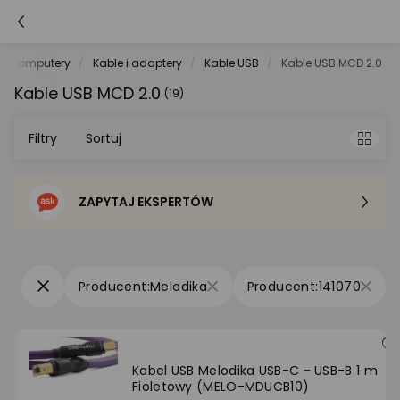
Komputery
Kable i adaptery
Kable USB
Kable USB MCD 2.0
Kable USB MCD 2.0
(19)
Filtry
Sortuj
ZAPYTAJ EKSPERTÓW
Sortowanie domyślne
Cena - od najniższej
Melodika
141070
Cena - od najwyższej
Po popularności
Kabel USB Melodika USB-C - USB-B 1 m
Fioletowy (MELO-MDUCB10)