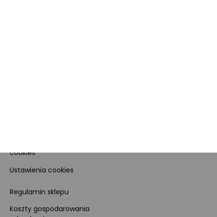
O nas
O Marketplace
Dane firmy i numer konta
Zostań sprzedawcą
Obowiązki Morele.net i
Newsletter
Sprzedawcy Marketplace
Nagrody i certyfikaty
Kariera
Dla prasy
Polityka prywatności i
cookies
Ustawienia cookies
Regulamin sklepu
Koszty gospodarowania