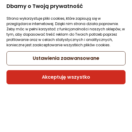
Sprzedaje i wysyła przedsiębiorca:
Dbamy o Twoją prywatność
Morele.net
Strona wykorzystuje pliki cookies, które zapisują się w
przeglądarce internetowej. Dzięki nim strona działa poprawnie.
Kabel USB Melodika USB-C - USB-B 0.3 m
Żeby móc w pełni korzystać z funkcjonalności naszych sklepów, w
Fioletowy (MELO-MDUCB03)
tym, aby dopasować treść reklam do Twoich potrzeb poprzez
profilowanie oraz w celach statystycznych i analitycznych,
Zapytaj społeczności
Kupiła 1 osoba
konieczne jest zaakceptowanie wszystkich plików cookies.
178,99 zł
Ustawienia zaawansowane
rata od 4,54 zł
Akceptuję wszystko
Sprzedaje i wysyła przedsiębiorca:
Morele.net
Kabel USB AVer USB-A - USB-B 5 m Czarn
(USB2.0 cable for B to A 5m)
Zapytaj społeczności