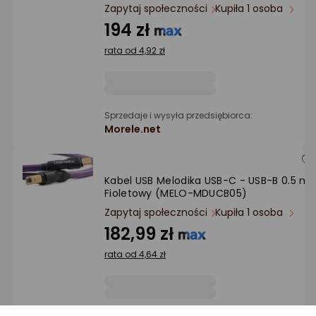
Ocena: od najlepszej
Zapytaj społeczności
Kupiła 1 osoba
194 zł
Po ilości komentarzy
rata od 4,92 zł
Sprzedaje i wysyła przedsiębiorca:
Morele.net
Kabel USB Melodika USB-C - USB-B 0.5 m
Fioletowy (MELO-MDUCB05)
Zapytaj społeczności
Kupiła 1 osoba
182,99 zł
rata od 4,64 zł