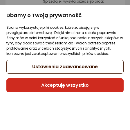
Sprzedaje i wysyła przedsiębiorca:
Morele.net
Dbamy o Twoją prywatność
Strona wykorzystuje pliki cookies, które zapisują się w
Kabel USB Melodika USB-C - USB-B 0.3 m
przeglądarce internetowej. Dzięki nim strona działa poprawnie.
Fioletowy (MELO-MDUCB03)
Żeby móc w pełni korzystać z funkcjonalności naszych sklepów, w
Zapytaj społeczności
Kupiła 1 osoba
tym, aby dopasować treść reklam do Twoich potrzeb poprzez
178,99 zł
profilowanie oraz w celach statystycznych i analitycznych,
konieczne jest zaakceptowanie wszystkich plików cookies.
rata od 4,54 zł
Ustawienia zaawansowane
Akceptuję wszystko
Sprzedaje i wysyła przedsiębiorca:
Morele.net
Kabel USB AVer USB-A - USB-B 5 m Czarn
(USB2.0 cable for B to A 5m)
Zapytaj społeczności