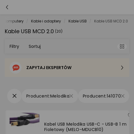
Komputery
Kable i adaptery
Kable USB
Kable USB MCD 2.0
Kable USB MCD 2.0
(20)
Filtry
Sortuj
ZAPYTAJ EKSPERTÓW
Sortowanie domyślne
Cena - od najniższej
Melodika
141070
Cena - od najwyższej
Po popularności
Kabel USB Melodika USB-C - USB-B 1 m
Fioletowy (MELO-MDUCB10)