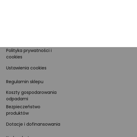
Sprzedawcy Marketplace
Nagrody i certyfikaty
Kariera
Dla prasy
Polityka prywatności i
cookies
Ustawienia cookies
Regulamin sklepu
Koszty gospodarowania
odpadami
Bezpieczeństwo
produktów
Dotacje i dofinansowania