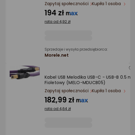
Ocena: od najlepszej
Zapytaj społeczności
Kupiła 1 osoba
194 zł
Po ilości komentarzy
rata od 4,92 zł
Sprzedaje i wysyła przedsiębiorca:
Morele.net
Kabel USB Melodika USB-C - USB-B 0.5 m
Fioletowy (MELO-MDUCB05)
Zapytaj społeczności
Kupiła 1 osoba
182,99 zł
rata od 4,64 zł