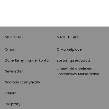
Leasing
Zakupy dla firmy
MORELE.NET
MARKETPLACE
O nas
O Marketplace
Dane firmy i numer konta
Zostań sprzedawcą
Obowiązki Morele.net i
Newsletter
Sprzedawcy Marketplace
Nagrody i certyfikaty
Kariera
Dla prasy