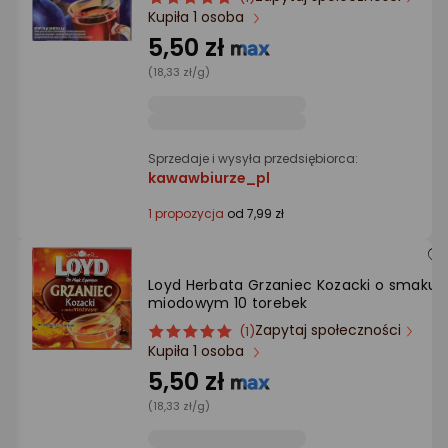
Ocena: od najlepszej
Kupiła 1 osoba
produktu
produktu
5/5
5,50 zł
gwiazdki
Po ilości komentarzy
(18,33 zł/g)
Sprzedaje i wysyła przedsiębiorca:
kawawbiurze_pl
1 propozycja
od 7,99 zł
Loyd Herbata Grzaniec Kozacki o smaku
miodowym 10 torebek
Zapytaj społeczności
ocena
Ocena
(1)
Kupiła 1 osoba
produktu
produktu
5/5
5,50 zł
gwiazdki
(18,33 zł/g)