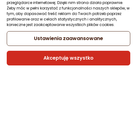
przeglądarce internetowej. Dzięki nim strona działa poprawnie.
Żeby móc w pełni korzystać z funkcjonalności naszych sklepów, w
tym, aby dopasować treść reklam do Twoich potrzeb poprzez
Loyd Herbata Jagoda i Jeżyna 20 torebek
profilowanie oraz w celach statystycznych i analitycznych,
konieczne jest zaakceptowanie wszystkich plików cookies.
Zapytaj społeczności
Kupiło 5 osób
11,82 zł
Ustawienia zaawansowane
(11,82 zł/szt.)
Akceptuję wszystko
Sprzedaje i wysyła przedsiębiorca:
Morele.net
LOYD Herbata Horeca EARL GREY 100 SZT
Zapytaj społeczności
Kupiły 4 osoby
41,99 zł
(0,42 zł/szt.)