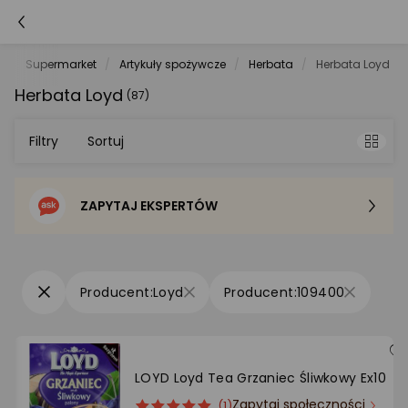
t
Supermarket
Artykuły spożywcze
Herbata
Herbata Loyd
Herbata Loyd
(87)
Filtry
Sortuj
ZAPYTAJ EKSPERTÓW
Sortowanie domyślne
Cena - od najniższej
Loyd
109400
Cena - od najwyższej
Po popularności
LOYD Loyd Tea Grzaniec Śliwkowy Ex10
Zapytaj społeczności
ocena
Ocena
(1)