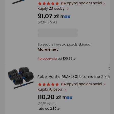
Ocena: od najlepszej
Zapytaj społeczności
ocena
Ocena
(1)
Kupiły 23 osoby
produktu
produktu
5/5
91,07 zł
Po ilości komentarzy
gwiazdki
(45,54 zł/szt.)
Sprzedaje i wysyła przedsiębiorca:
Morele.net
1 propozycja
od 105,99 zł
Rebel ‎Hantle RBA-2301 bitumiczne 2 x 15 
Zapytaj społeczności
ocena
Ocena
(1)
Kupiło 16 osób
produktu
produktu
5/5
110,20 zł
gwiazdki
(55,10 zł/szt.)
rata od 2,80 zł