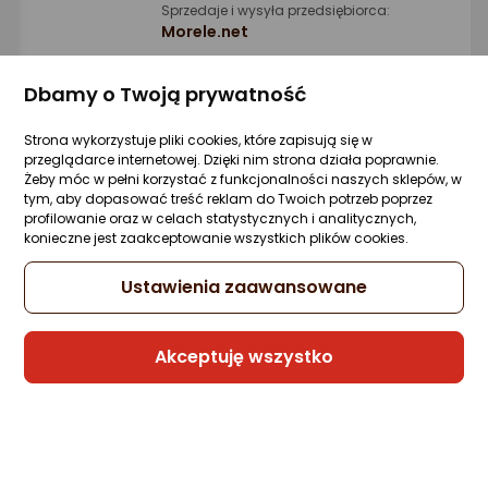
Sprzedaje i wysyła przedsiębiorca:
Morele.net
1 propozycja
od 240,99 zł
Dbamy o Twoją prywatność
Gwarancja Najniższej Ceny
Strona wykorzystuje pliki cookies, które zapisują się w
przeglądarce internetowej. Dzięki nim strona działa poprawnie.
Żeby móc w pełni korzystać z funkcjonalności naszych sklepów, w
Rebel ‎Hantel RBA-2303 żeliwny 1 x 24 kg
tym, aby dopasować treść reklam do Twoich potrzeb poprzez
profilowanie oraz w celach statystycznych i analitycznych,
Zapytaj społeczności
ocena
Ocena
(1)
konieczne jest zaakceptowanie wszystkich plików cookies.
Kupiło 14 osób
produktu
produktu
5/5
323,30 zł
Ustawienia zaawansowane
gwiazdki
(323,30 zł/szt.)
rata od 8,21 zł
Akceptuję wszystko
Sprzedaje i wysyła przedsiębiorca:
Morele.net