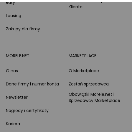
Całodobowe wsparcie
Raty
Klienta
Leasing
Zakupy dla firmy
MORELE.NET
MARKETPLACE
O nas
O Marketplace
Dane firmy i numer konta
Zostań sprzedawcą
Obowiązki Morele.net i
Newsletter
Sprzedawcy Marketplace
Nagrody i certyfikaty
Kariera