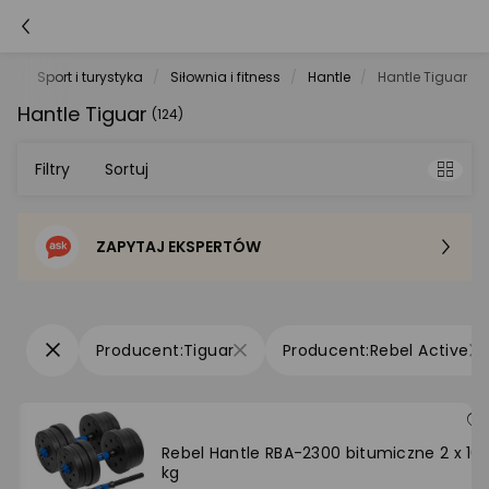
et
Sport i turystyka
Siłownia i fitness
Hantle
Hantle Tiguar
Hantle Tiguar
(124)
Filtry
Sortuj
ZAPYTAJ EKSPERTÓW
Sortowanie domyślne
Cena - od najniższej
Tiguar
Rebel Active
Cena - od najwyższej
Po popularności
Rebel ‎‎‎Hantle RBA-2300 bitumiczne 2 x 10
kg