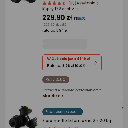
Ocena: od najlepszej
4 pytania
ocena
Ocena
(115)
Kupiły 172 osoby
produktu
produktu
4.5/5
229,90 zł
Po ilości komentarzy
gwiazdki
(229,90 zł/szt.)
rata od 5,84 zł
W Outlecie już od 149 zł
Rata od
3,78 zł
10x0%
Raty 3x0%
Sprzedaje i wysyła przedsiębiorca:
Morele.net
Producent poleca
Zipro hantle bitumiczne 2 x 20 kg