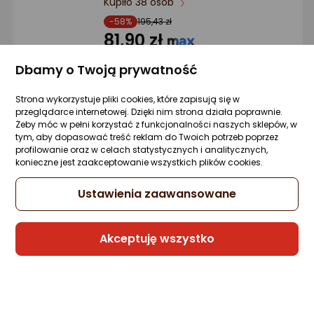
Kupiło 38 osób
produktu
produktu
5/5
-58%
195,43 zł
gwiazdki
81,90 zł
(20,48 zł/szt.)
Dbamy o Twoją prywatność
Najniższa cena
z 30 dni przed obniżką: 195,43 zł
Strona wykorzystuje pliki cookies, które zapisują się w
przeglądarce internetowej. Dzięki nim strona działa poprawnie.
Żeby móc w pełni korzystać z funkcjonalności naszych sklepów, w
tym, aby dopasować treść reklam do Twoich potrzeb poprzez
Raty 3x0%
profilowanie oraz w celach statystycznych i analitycznych,
konieczne jest zaakceptowanie wszystkich plików cookies.
Sprzedaje i wysyła przedsiębiorca:
Morele.net
Ustawienia zaawansowane
Rekomendacja eksperta
Akceptuję wszystko
Zipro Hantla z regulowanym obciążenie
ROUND 24 kg
1 pytanie
Kupiło 266 osó
ocena
Ocena
(14)
produktu
produktu
499 zł
4.5/5