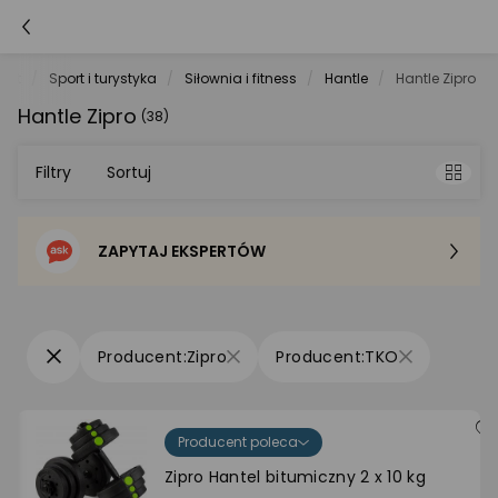
net
Sport i turystyka
Siłownia i fitness
Hantle
Hantle Zipro
Hantle Zipro
(38)
Filtry
Sortuj
ZAPYTAJ EKSPERTÓW
Sortowanie domyślne
Cena - od najniższej
Zipro
TKO
Cena - od najwyższej
Producent poleca
Po popularności
Zipro ‎Hantel bitumiczny 2 x 10 kg