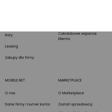
lojalnościowy
produktowe
Pytanie o produkt i
Morele MAX
doradztwo produktowe
PayPo
Opinie o Morele.net
Całodobowe wsparcie
Raty
Klienta
Leasing
Zakupy dla firmy
MORELE.NET
MARKETPLACE
O nas
O Marketplace
Dane firmy i numer konta
Zostań sprzedawcą