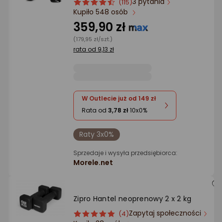
3 pytania
ocena
Ocena
(115)
Kupiło 548 osób
produktu
produktu
4.5/5
359,90 zł
gwiazdki
(179,95 zł/szt.)
rata od 9,13 zł
W Outlecie już od 149 zł
Rata od
3,78 zł
10x0%
Raty 3x0%
Sprzedaje i wysyła przedsiębiorca:
Morele.net
Zipro ‎Hantel neoprenowy 2 x 2 kg
Zapytaj społeczności
ocena
Ocena
(4)