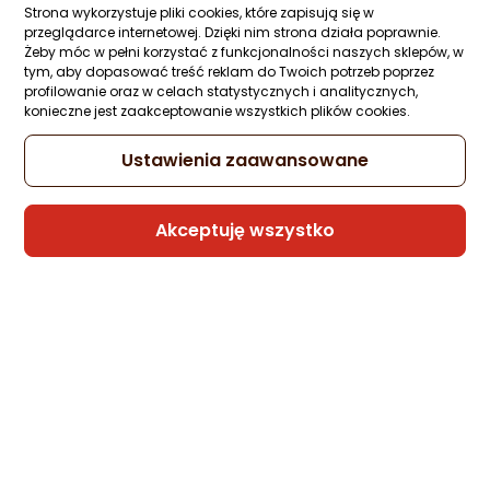
Ocena: od najlepszej
Strona wykorzystuje pliki cookies, które zapisują się w
175,29 zł
przeglądarce internetowej. Dzięki nim strona działa poprawnie.
Żeby móc w pełni korzystać z funkcjonalności naszych sklepów, w
(87,65 zł/szt.)
Po ilości komentarzy
tym, aby dopasować treść reklam do Twoich potrzeb poprzez
rata od 4,45 zł
profilowanie oraz w celach statystycznych i analitycznych,
konieczne jest zaakceptowanie wszystkich plików cookies.
Ustawienia zaawansowane
Sprzedaje i wysyła przedsiębiorca:
Morele.net
Akceptuję wszystko
Spartan ‎‎‎‎Hantle 1857 bitumiczne 2 x 3 kg
Zapytaj społeczności
66,54 zł
(33,27 zł/szt.)
Sprzedaje i wysyła przedsiębiorca:
Morele.net