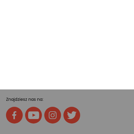
Dotacje i dofinansowania
Kody rabatowe
Pokój gamingowy
Tech
Home
SOCIAL MEDIA
Znajdziesz nas na: