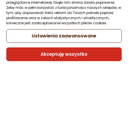
XQ Max Czarny 2 Kg 2 Sztuk
Ocena: od najlepszej
przeglądarce internetowej. Dzięki nim strona działa poprawnie.
Żeby móc w pełni korzystać z funkcjonalności naszych sklepów, w
Zapytaj społeczności
Kupiły 3 osoby
tym, aby dopasować treść reklam do Twoich potrzeb poprzez
19,81 zł
profilowanie oraz w celach statystycznych i analitycznych,
Po ilości komentarzy
konieczne jest zaakceptowanie wszystkich plików cookies.
(4,95 zł/szt.)
Ustawienia zaawansowane
Sprzedaje i wysyła przedsiębiorca:
Akceptuję wszystko
ENERO
1 propozycja
od 32,18 zł
Poradniki zakupowe