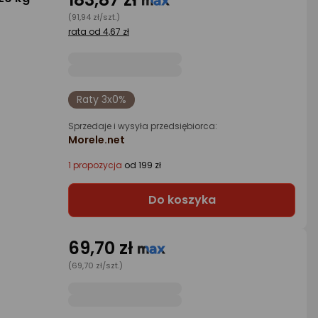
(91,94 zł/szt.)
rata od 4,67 zł
Raty 3x0%
Sprzedaje i wysyła przedsiębiorca:
Morele.net
1 propozycja
od 199 zł
Do koszyka
69,70 zł
(69,70 zł/szt.)