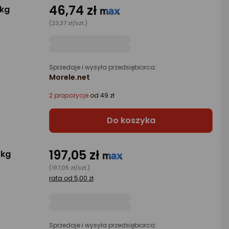
46,74 zł
 kg
(23,37 zł/szt.)
Sprzedaje i wysyła przedsiębiorca:
Morele.net
2 propozycje
od 49 zł
Do koszyka
197,05 zł
 kg
(197,05 zł/szt.)
rata od 5,00 zł
Sprzedaje i wysyła przedsiębiorca: