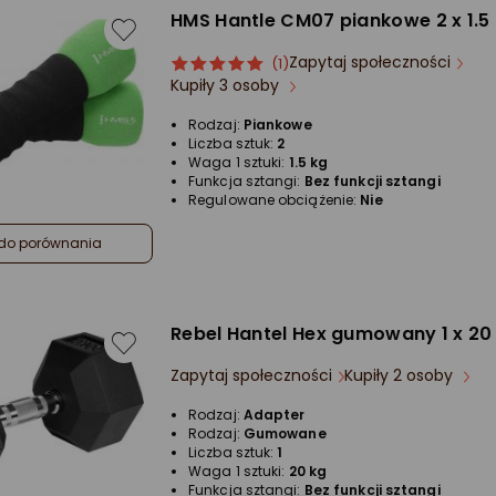
HMS ‎Hantle CM07 piankowe 2 x 1.5
Zapytaj społeczności
ocena
Ocena
(1)
Kupiły 3 osoby
produktu
produktu
5/5
Rodzaj:
Piankowe
gwiazdki
Liczba sztuk:
2
Waga 1 sztuki:
1.5 kg
Funkcja sztangi:
Bez funkcji sztangi
Regulowane obciążenie:
Nie
do porównania
Rebel ‎Hantel Hex gumowany 1 x 20
Zapytaj społeczności
Kupiły 2 osoby
Rodzaj:
Adapter
Rodzaj:
Gumowane
Liczba sztuk:
1
Waga 1 sztuki:
20 kg
Funkcja sztangi:
Bez funkcji sztangi