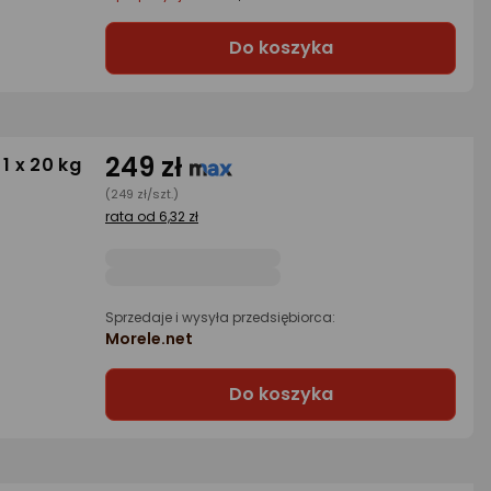
Do koszyka
249 zł
 1 x 20 kg
(249 zł/szt.)
rata od 6,32 zł
Sprzedaje i wysyła przedsiębiorca:
Morele.net
Do koszyka