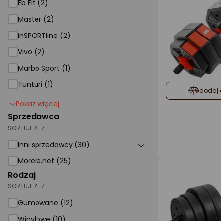
Eb Fit (2)
Master (2)
inSPORTline (2)
Vivo (2)
Marbo Sport (1)
Tunturi (1)
dodaj 
Pokaż więcej
Sprzedawca
SORTUJ:
A-Z
Inni sprzedawcy (30)
Morele.net (25)
Rodzaj
SORTUJ:
A-Z
Gumowane (12)
Winylowe (10)