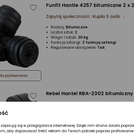
Funfit Hantle 4257 bitumiczne 2 x 
Zapytaj społeczności
Kupiło 5 osób
Rodzaj:
Bitumiczne
Liczba sztuk:
2
Waga 1 sztuki:
20 kg
Funkcja sztangi:
Z funkcją sztangi
Regulowane obciążenie:
Tak
do porównania
Rebel ‎Hantel RBA-2302 bitumiczny 
Zapytaj społeczności
ocena
Ocena
(1)
Kupiły 4 osoby
produktu
produktu
ość
5/5
Rodzaj:
Adapter
gwiazdki
re zapisują się w przeglądarce internetowej. Dzięki nim strona działa popra
Rodzaj:
Bitumiczne
ym, aby dopasować treść reklam do Twoich potrzeb poprzez profilowanie 
Liczba sztuk:
1