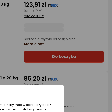
123,91 zł
20 kg
(61,96 zł/szt.)
rata od 3,15 zł
Sprzedaje i wysyła przedsiębiorca:
Morele.net
Do koszyka
85,20 zł
1 x 20 kg
(85,20 zł/szt.)
wnie. Żeby móc w pełni korzystać z
Sprzedaje i wysyła przedsiębiorca:
oraz w celach statystycznych i
Morele.net