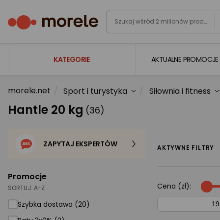
KATEGORIE
AKTUALNE PROMOCJE
morele.net
Sport i turystyka
Siłownia i fitness
Laptopy
Hantle 20 kg
(36)
Komputery
Podzespoły komputerowe
ZAPYTAJ EKSPERTÓW
Gaming
AKTYWNE FILTRY
Smartfony i smartwatche
Promocje
Telewizory i audio
Cena (zł):
SORTUJ:
A-Z
Foto i kamery
Szybka dostawa (20)
AGD duże