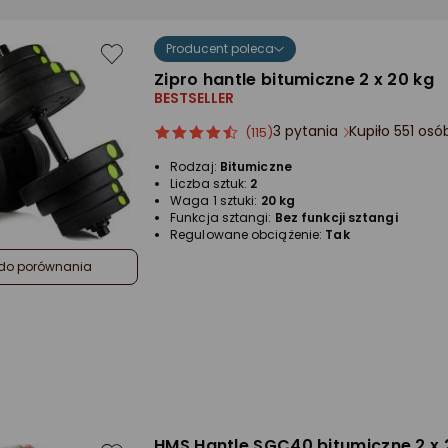
Producent poleca
Zipro hantle bitumiczne 2 x 20 kg
BESTSELLER
3 pytania
Kupiło 551 os
ocena
Ocena
(115)
produktu
produktu
Rodzaj:
Bitumiczne
4.5/5
Liczba sztuk:
2
gwiazdki
Waga 1 sztuki:
20 kg
Funkcja sztangi:
Bez funkcji sztangi
Regulowane obciążenie:
Tak
do porównania
HMS ‎Hantle SGC40 bitumiczne 2 x 