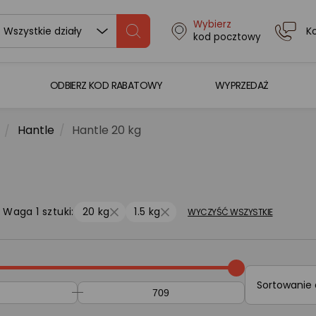
Wybierz
K
Wszystkie działy
kod pocztowy
ODBIERZ KOD RABATOWY
WYPRZEDAŻ
Hantle
Hantle 20 kg
Waga 1 sztuki:
20 kg
1.5 kg
WYCZYŚĆ WSZYSTKIE
Sortowanie