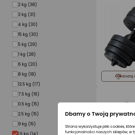
2 kg (38)
3 kg (31)
4 kg (30)
15 kg (30)
5 kg (29)
1 kg (28)
6 kg (20)
8 kg (18)
dodaj 
12.5 kg (17)
7.5 kg (16)
0.5 kg (15)
Dbamy o Twoją prywatn
2.5 kg (15)
9 kg (15)
Strona wykorzystuje pliki cookies, któ
1.5 kg
funkcjonalności naszych sklepów, w t
1.5 kg (14)