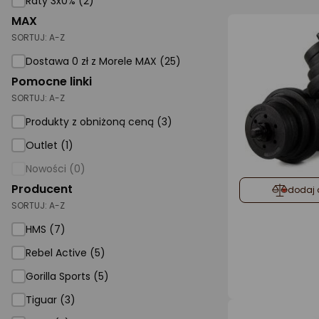
Raty 3x0% (2)
MAX
AGD małe
SORTUJ:
A-Z
Dom i ogród
Dostawa 0 zł z Morele MAX (25)
Biuro i firma
Pomocne linki
SORTUJ:
A-Z
Sport i turystyka
Produkty z obniżoną ceną (3)
Zabawki i dziecko
Outlet (1)
Uroda i zdrowie
Nowości (0)
Supermarket
Producent
dodaj 
SORTUJ:
A-Z
Strefa marek
HMS (7)
Rebel Active (5)
Gorilla Sports (5)
Tiguar (3)