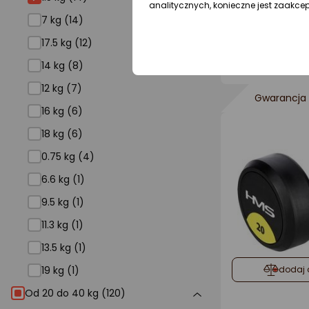
analitycznych, konieczne jest zaakce
7 kg (14)
dodaj 
17.5 kg (12)
14 kg (8)
12 kg (7)
Gwarancja 
16 kg (6)
18 kg (6)
0.75 kg (4)
6.6 kg (1)
9.5 kg (1)
11.3 kg (1)
13.5 kg (1)
19 kg (1)
dodaj 
Od 20 do 40 kg (120)