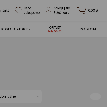
Listy
Zaloguj się
ontakt
0,00 zł
zakupowe
Załóż konto
OUTLET
KONFIGURATOR PC
PORADNIKI
Raty 10x0%
 domyślne