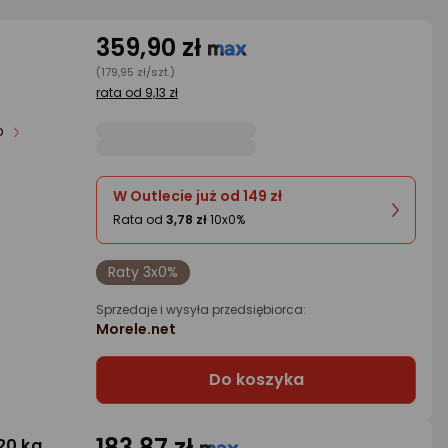
359,90 zł
(179,95 zł/szt.)
rata od 9,13 zł
ób
W Outlecie już od 149 zł
Rata od
3,78 zł
10x0%
Raty 3x0%
Sprzedaje i wysyła przedsiębiorca:
Morele.net
Do koszyka
183,87 zł
20 kg