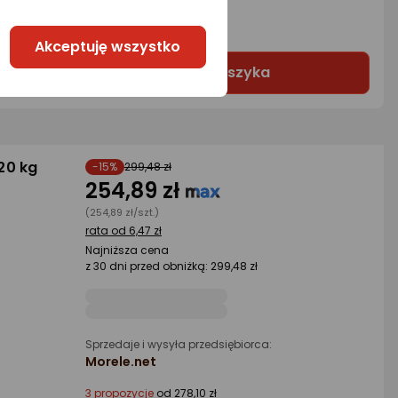
2 propozycje
od 86,36 zł
Akceptuję wszystko
Do koszyka
20 kg
-15%
299,48 zł
254,89 zł
(254,89 zł/szt.)
rata od 6,47 zł
Najniższa cena
z 30 dni przed obniżką: 299,48 zł
Sprzedaje i wysyła przedsiębiorca:
Morele.net
3 propozycje
od 278,10 zł