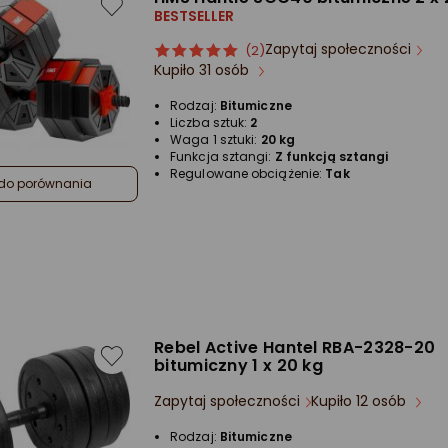
BESTSELLER
Zapytaj społeczności
ocena
Ocena
(2)
Kupiło 31 osób
produktu
produktu
5/5
Rodzaj:
Bitumiczne
gwiazdki
Liczba sztuk:
2
Waga 1 sztuki:
20 kg
Funkcja sztangi:
Z funkcją sztangi
Regulowane obciążenie:
Tak
do porównania
Rebel Active Hantel RBA-2328-20
bitumiczny 1 x 20 kg
Zapytaj społeczności
Kupiło 12 osób
Rodzaj:
Bitumiczne