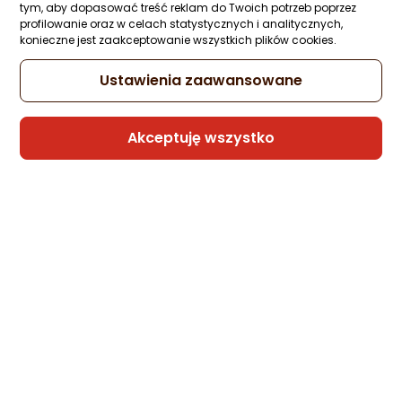
Kręgle
Ocena: od najlepszej
tym, aby dopasować treść reklam do Twoich potrzeb poprzez
profilowanie oraz w celach statystycznych i analitycznych,
Zapytaj społeczności
konieczne jest zaakceptowanie wszystkich plików cookies.
60 zł
Po ilości komentarzy
Ustawienia zaawansowane
Akceptuję wszystko
Sprzedaje i wysyła przedsiębiorca:
SklepTodi
DK Gra Zręcznościowa, Rzucanie
Woreczkiem, Bagg Toys Game
Zapytaj społeczności
80 zł
Sprzedaje i wysyła przedsiębiorca:
SklepTodi