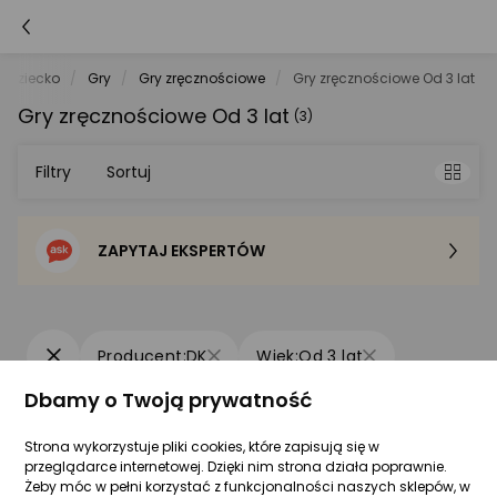
i dziecko
Gry
Gry zręcznościowe
Gry zręcznościowe Od 3 lat
Gry zręcznościowe Od 3 lat
(3)
Filtry
Sortuj
ZAPYTAJ EKSPERTÓW
Sortowanie domyślne
Cena - od najniższej
DK
Od 3 lat
Cena - od najwyższej
Dbamy o Twoją prywatność
Po popularności
Strona wykorzystuje pliki cookies, które zapisują się w
DK Gra Zręcznościowa, Rzucanie
przeglądarce internetowej. Dzięki nim strona działa poprawnie.
Woreczkiem, Rzut Dyskiem Do Celu, Zbijak
Żeby móc w pełni korzystać z funkcjonalności naszych sklepów, w