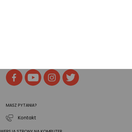
Tech
Home
SOCIAL MEDIA
Znajdziesz nas na:
MASZ PYTANIA?
Kontakt
WERSJA STRONY NA KOMPUTER