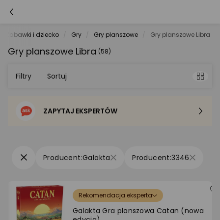
Zabawki i dziecko
Gry
Gry planszowe
Gry planszowe Libra
Gry planszowe Libra
(58)
Filtry
Sortuj
ZAPYTAJ EKSPERTÓW
Sortowanie domyślne
Cena - od najniższej
Galakta
3346
Cena - od najwyższej
Rekomendacja eksperta
Po popularności
Galakta Gra planszowa Catan (nowa
edycja)