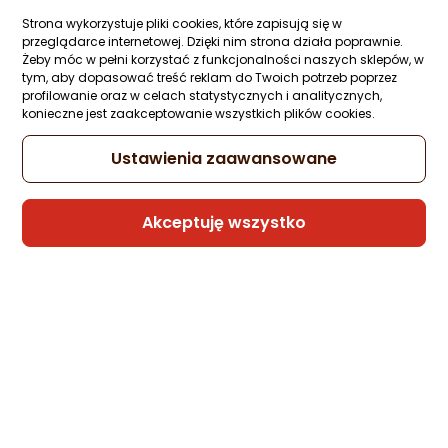
Galakta Gra planszowa Posiadłość
Strona wykorzystuje pliki cookies, które zapisują się w
Szaleństwa (druga edycja)
przeglądarce internetowej. Dzięki nim strona działa poprawnie.
Żeby móc w pełni korzystać z funkcjonalności naszych sklepów, w
1 pytanie
Kupiło 19 osób
ocena
Ocena
(31)
tym, aby dopasować treść reklam do Twoich potrzeb poprzez
produktu
produktu
418,32 zł
profilowanie oraz w celach statystycznych i analitycznych,
4.5/5
konieczne jest zaakceptowanie wszystkich plików cookies.
rata od 10,62 zł
gwiazdki
Ustawienia zaawansowane
Sprzedaje i wysyła przedsiębiorca:
Akceptuję wszystko
Morele.net
Rekomendacja eksperta
Galakta Gra planszowa Twilight Imperium
Świt nowej ery
Zapytaj społeczności
Kupiły 4 osoby
601,56 zł
rata od 15,27 zł