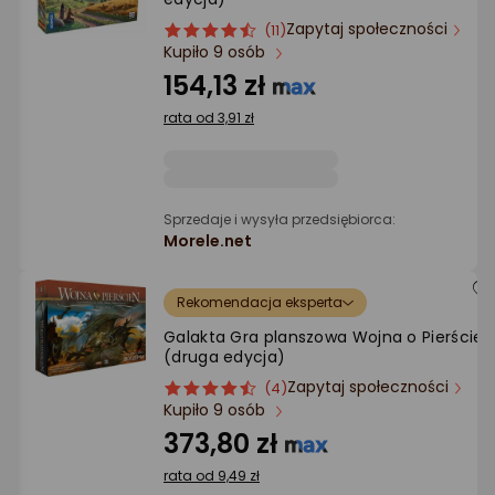
Ocena: od najlepszej
Zapytaj społeczności
ocena
Ocena
(11)
Kupiło 9 osób
produktu
produktu
Po ilości komentarzy
4.5/5
154,13 zł
gwiazdki
rata od 3,91 zł
Sprzedaje i wysyła przedsiębiorca:
Morele.net
Rekomendacja eksperta
Galakta Gra planszowa Wojna o Pierścień
(druga edycja)
Zapytaj społeczności
ocena
Ocena
(4)
Kupiło 9 osób
produktu
produktu
4.5/5
373,80 zł
gwiazdki
rata od 9,49 zł