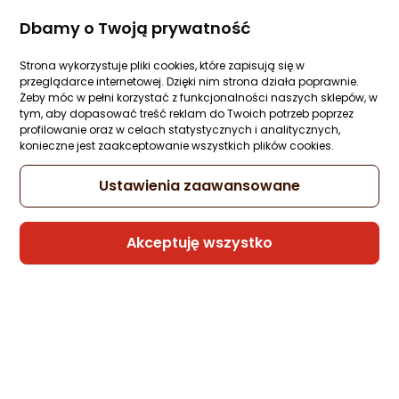
Morele.net
Dbamy o Twoją prywatność
Rekomendacja eksperta
Strona wykorzystuje pliki cookies, które zapisują się w
przeglądarce internetowej. Dzięki nim strona działa poprawnie.
Galakta Gra planszowa Posiadłość
Żeby móc w pełni korzystać z funkcjonalności naszych sklepów, w
Szaleństwa (druga edycja)
tym, aby dopasować treść reklam do Twoich potrzeb poprzez
profilowanie oraz w celach statystycznych i analitycznych,
1 pytanie
Kupiło 18 osób
ocena
Ocena
(31)
konieczne jest zaakceptowanie wszystkich plików cookies.
produktu
produktu
418,32 zł
4.5/5
Ustawienia zaawansowane
rata od 10,62 zł
gwiazdki
Akceptuję wszystko
Sprzedaje i wysyła przedsiębiorca:
Morele.net
Rekomendacja eksperta
Galakta Gra planszowa Twilight Imperium
Świt nowej ery