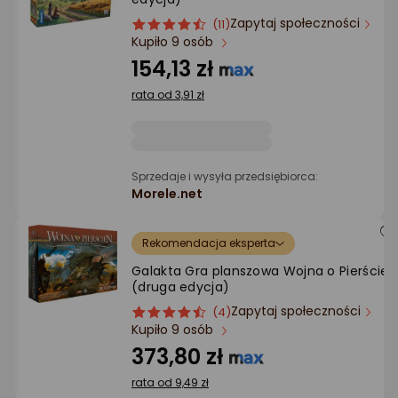
Ocena: od najlepszej
Zapytaj społeczności
ocena
Ocena
(11)
Kupiło 9 osób
produktu
produktu
Po ilości komentarzy
4.5/5
154,13 zł
gwiazdki
rata od 3,91 zł
Sprzedaje i wysyła przedsiębiorca:
Morele.net
Rekomendacja eksperta
Galakta Gra planszowa Wojna o Pierścień
(druga edycja)
Zapytaj społeczności
ocena
Ocena
(4)
Kupiło 9 osób
produktu
produktu
4.5/5
373,80 zł
gwiazdki
rata od 9,49 zł