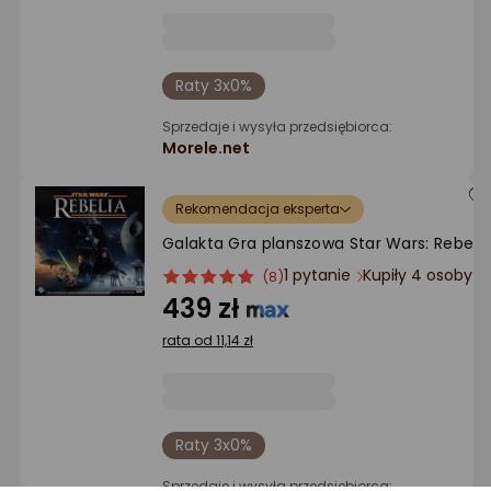
Raty 3x0%
Sprzedaje i wysyła przedsiębiorca:
Morele.net
Rekomendacja eksperta
Galakta Gra planszowa Star Wars: Rebelia
1 pytanie
Kupiły 4 osoby
ocena
Ocena
(8)
produktu
produktu
439 zł
5/5
rata od 11,14 zł
gwiazdki
Raty 3x0%
Sprzedaje i wysyła przedsiębiorca: