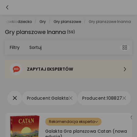
Zabawki i dziecko
Gry
Gry planszowe
Gry planszowe Inanna
Gry planszowe Inanna
(59)
Filtry
Sortuj
ZAPYTAJ EKSPERTÓW
Sortowanie domyślne
Cena - od najniższej
Galakta
108827
Cena - od najwyższej
Rekomendacja eksperta
Po popularności
Galakta Gra planszowa Catan (nowa
edycja)