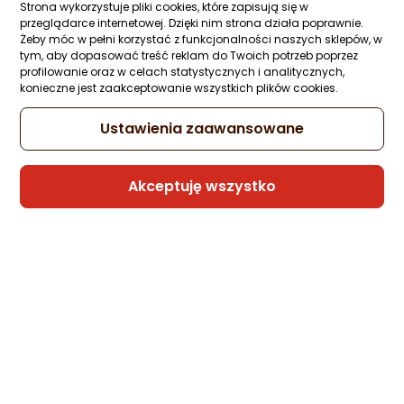
Strona wykorzystuje pliki cookies, które zapisują się w
49,80 zł
przeglądarce internetowej. Dzięki nim strona działa poprawnie.
Żeby móc w pełni korzystać z funkcjonalności naszych sklepów, w
tym, aby dopasować treść reklam do Twoich potrzeb poprzez
profilowanie oraz w celach statystycznych i analitycznych,
konieczne jest zaakceptowanie wszystkich plików cookies.
Sprzedaje i wysyła przedsiębiorca:
Ustawienia zaawansowane
Morele.net
3 propozycje
od 52,82 zł
Akceptuję wszystko
Trefl Gra planszowa Ego Family
1 pytanie
Kupiły 2 osoby
ocena
Ocena
(17)
produktu
produktu
79,94 zł
4.5/5
gwiazdki
Sprzedaje i wysyła przedsiębiorca:
Morele.net