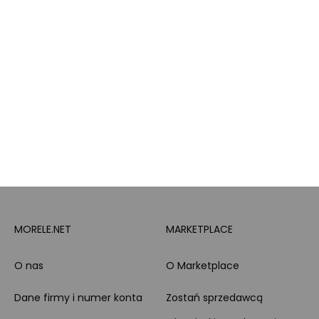
lojalnościowy
produktowe
Pytanie o produkt i
Morele MAX
doradztwo produktowe
PayPo
Opinie o Morele.net
Całodobowe wsparcie
Raty
Klienta
Leasing
Zakupy dla firmy
MORELE.NET
MARKETPLACE
O nas
O Marketplace
Dane firmy i numer konta
Zostań sprzedawcą