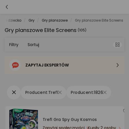
ki i dziecko
Gry
Gry planszowe
Gry planszowe Elite Screens
Gry planszowe Elite Screens
(105)
Filtry
Sortuj
ZAPYTAJ EKSPERTÓW
Sortowanie domyślne
Cena - od najniższej
Trefl
1826
Cena - od najwyższej
Po popularności
Trefl Gra Spy Guy Kosmos
Zapytaj społeczności
Kupiły 2 osoby