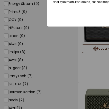
analitycznych, konieczne jest zaakce
Energy Sistem (9)
Prime3 (9)
QCY (9)
HiFuture (9)
Lexon (9)
Aiwa (9)
dodaj 
Philips (8)
Awei (8)
N-gear (8)
PartyTech (7)
SQUEAK (7)
Harman Kardon (7)
Nedis (7)
Akai (7)