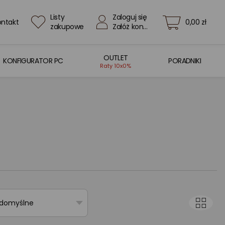
Listy
Zaloguj się
ontakt
0,00 zł
zakupowe
Załóż konto
OUTLET
KONFIGURATOR PC
PORADNIKI
Raty 10x0%
 domyślne