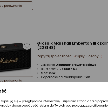
do porównania
Głośnik Marshall Emberton III czar
(228148)
Zapytaj społeczności
Kupiły 3 osoby
Zasilanie:
Akumulatorowo-sieciowe
Bluetooth:
Bluetooth 5.3
Moc:
20W
Odporność na zachlapanie:
Tak
do porównania
ość
re zapisują się w przeglądarce internetowej. Dzięki nim strona działa popra
Najniższej Ceny
ym, aby dopasować treść reklam do Twoich potrzeb poprzez profilowanie 