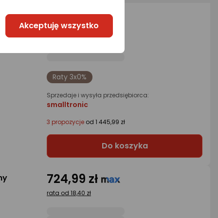
1 290 zł
ny
Akceptuję wszystko
rata od 36,70 zł
Raty 3x0%
Sprzedaje i wysyła przedsiębiorca:
smalltronic
3 propozycje
od 1 445,99 zł
Do koszyka
724,99 zł
ny
rata od 18,40 zł