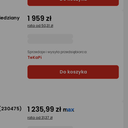
1 959 zł
iedziany
rata od 50,31 zł
Sprzedaje i wysyła przedsiębiorca:
TeKaPi
Do koszyka
1 235,99 zł
y (230475)
rata od 31,37 zł