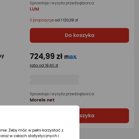
Sprzedaje i wysyła przedsiębiorca:
LUM
2 propozycje
od 1 120,39 zł
Do koszyka
724,99 zł
ny
rata od 18,40 zł
Sprzedaje i wysyła przedsiębiorca:
Morele.net
Do koszyka
wnie. Żeby móc w pełni korzystać z
oraz w celach statystycznych i