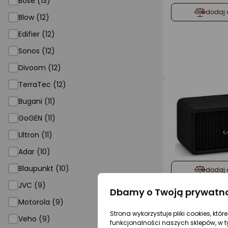
Bose (13)
dodaj 
Blow (12)
Edifier (12)
Sonos (12)
Divoom (12)
TerraTec (12)
Bugani (11)
GoGEN (11)
Ultron (11)
Adar (10)
Blaupunkt (10)
dodaj 
JVC (9)
Dbamy o Twoją prywatn
Motorola (9)
Strona wykorzystuje pliki cookies, któ
Veho (9)
Gwarancja 
funkcjonalności naszych sklepów, w t