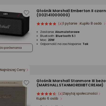
Głośnik Marshall Emberton II czar
(002141000000)
1 pytanie
Kupiło 8 osób
ocena
Ocena
(4)
produktu
produktu
Zasilanie:
Akumulatorowe
5/5
Bluetooth:
Bluetooth 5.1
gwiazdki
Moc:
20W
Odporność na zachlapanie:
Tak
do porównania
Najniższej Ceny
Głośnik Marshall Stanmore III beż
(MARSHALLSTANMOREIIIBTCREAM)
Zapytaj społeczności
ocena
Ocena
(4)
Kupiło 6 osób
produktu
produktu
4.5/5