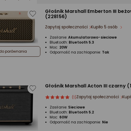
Głośnik Marshall Emberton III beż
(228156)
Zapytaj społeczności
Kupiło 5 osób
Zasilanie:
Akumulatorowo-sieciowe
Bluetooth:
Bluetooth 5.3
Moc:
20W
do porównania
Odporność na zachlapanie:
Tak
Głośnik Marshall Acton III czarny 
Zapytaj społeczności
Kupi
ocena
Ocena
(1)
produktu
produktu
Zasilanie:
Sieciowe
5/5
Bluetooth:
Bluetooth 5.2
gwiazdki
Moc:
60W
Odporność na zachlapanie:
Nie