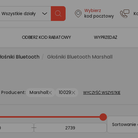
Wybierz
K
Wszystkie działy
kod pocztowy
ODBIERZ KOD RABATOWY
WYPRZEDAŻ
łośniki Bluetooth
Głośniki Bluetooth Marshall
Producent:
Marshall
10029
WYCZYŚĆ WSZYSTKIE
Sortowanie