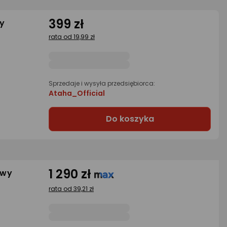
399 zł
ny
rata od 19,99 zł
Sprzedaje i wysyła przedsiębiorca:
Ataha_Official
Do koszyka
1 290 zł
owy
rata od 39,21 zł