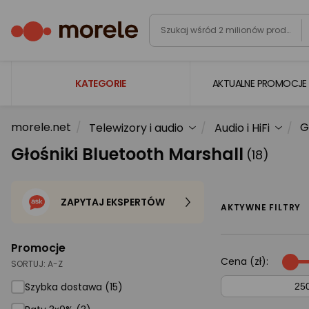
KATEGORIE
AKTUALNE PROMOCJE
morele.net
G
Telewizory i audio
Audio i HiFi
Laptopy
Głośniki Bluetooth Marshall
(18)
Komputery
Podzespoły komputerowe
ZAPYTAJ EKSPERTÓW
Gaming
AKTYWNE FILTRY
Smartfony i smartwatche
Promocje
Telewizory i audio
Cena (zł):
SORTUJ:
A-Z
Foto i kamery
Szybka dostawa (15)
AGD duże