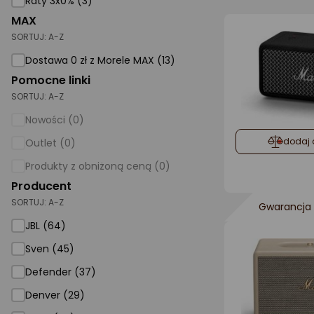
Raty 3x0% (3)
MAX
AGD małe
SORTUJ:
A-Z
Dom i ogród
Dostawa 0 zł z Morele MAX (13)
Biuro i firma
Pomocne linki
SORTUJ:
A-Z
Sport i turystyka
Nowości (0)
Zabawki i dziecko
dodaj 
Outlet (0)
Uroda i zdrowie
Produkty z obniżoną ceną (0)
Supermarket
Producent
SORTUJ:
A-Z
Strefa marek
Gwarancja 
JBL (64)
Sven (45)
Defender (37)
Denver (29)