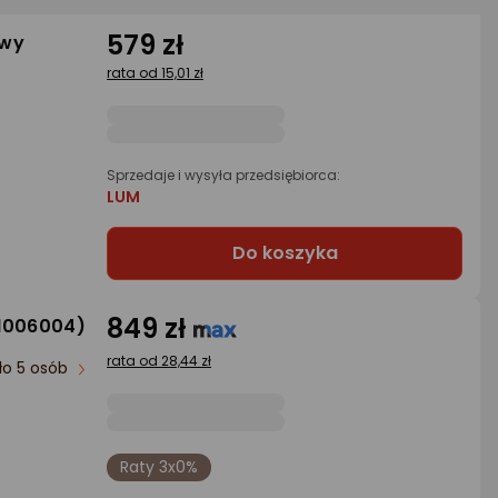
579 zł
owy
rata od 15,01 zł
Sprzedaje i wysyła przedsiębiorca:
LUM
Do koszyka
849 zł
(1006004)
rata od 28,44 zł
ło 5 osób
Raty 3x0%