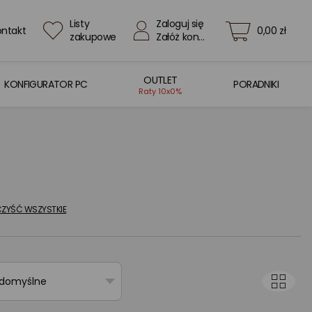
Listy
Zaloguj się
ontakt
0,00 zł
zakupowe
Załóż konto
OUTLET
KONFIGURATOR PC
PORADNIKI
Raty 10x0%
ZYŚĆ WSZYSTKIE
 domyślne