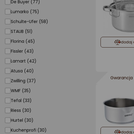
De Buyer (77)
Lumarko (75)
Schulte-Ufer (58)
STAUB (51)
Florina (45)
dodaj 
Fissler (43)
Lamart (42)
Atusa (40)
Gwarancja 
Zwilling (37)
WMF (35)
Tefal (33)
Riess (30)
Hurtel (30)
Kuchenprofi (30)
dodaj 