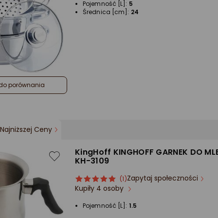
Pojemność [L]:
5
5/5
Średnica [cm]:
24
gwiazdki
do porównania
Najniższej Ceny
KingHoff KINGHOFF GARNEK DO MLE
KH-3109
Zapytaj społeczności
ocena
Ocena
(1)
Kupiły 4 osoby
produktu
produktu
5/5
Pojemność [L]:
1.5
gwiazdki