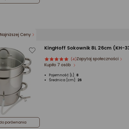
Najniższej Ceny
KingHoff Sokownik 8L 26cm (KH-3
Zapytaj społeczności
ocena
Ocena
(4)
Kupiło 7 osób
produktu
produktu
5/5
Pojemność [L]:
8
gwiazdki
Średnica [cm]:
26
do porównania