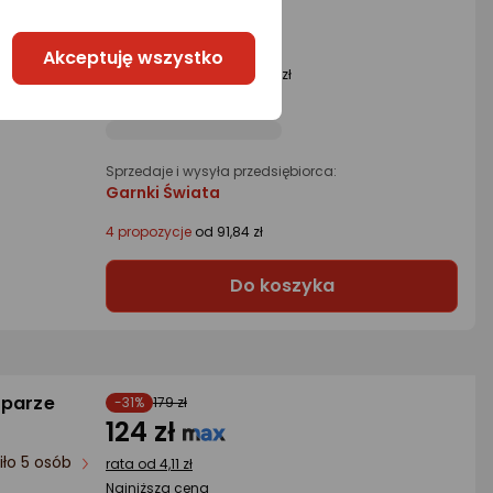
89 zł
Akceptuję wszystko
Najniższa cena
z 30 dni przed obniżką: 96 zł
Sprzedaje i wysyła przedsiębiorca:
Garnki Świata
4 propozycje
od 91,84 zł
Do koszyka
 parze
-31%
179 zł
124 zł
iło 5 osób
rata od 4,11 zł
Najniższa cena