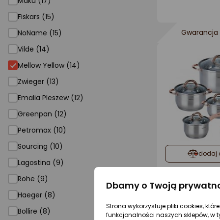
Maku (17)
Fiskars (15)
Gwarancja 
NoName (15)
Vilde (14)
Mellow Yellow (14)
Zwieger (13)
Emalia Pleszew (12)
Greenpan (12)
Petromax (10)
Sourcing (10)
dodaj 
Lagostina (9)
Rohe (9)
Dbamy o Twoją prywatn
Haeger (8)
Gwarancja 
Strona wykorzystuje pliki cookies, któ
Bollire (8)
funkcjonalności naszych sklepów, w t