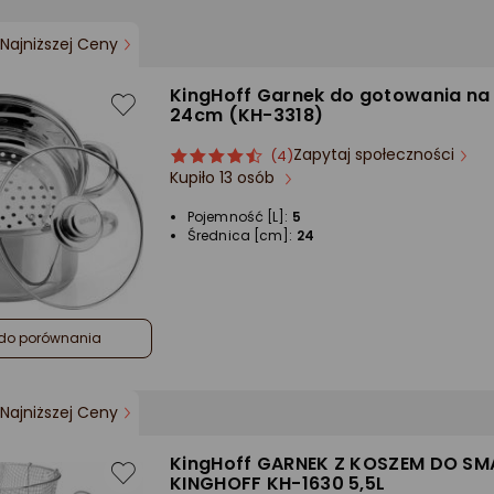
Najniższej Ceny
KingHoff Garnek do gotowania na
24cm (KH-3318)
Zapytaj społeczności
ocena
Ocena
(4)
Kupiło 13 osób
produktu
produktu
4.5/5
Pojemność [L]:
5
gwiazdki
Średnica [cm]:
24
do porównania
Najniższej Ceny
KingHoff GARNEK Z KOSZEM DO SM
KINGHOFF KH-1630 5,5L