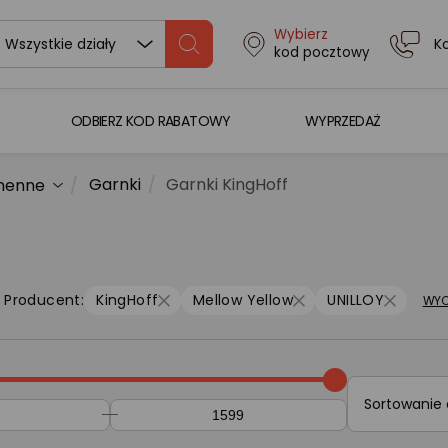
Wybierz
K
Wszystkie działy
kod pocztowy
ODBIERZ KOD RABATOWY
WYPRZEDAŻ
Garnki
Garnki KingHoff
chenne
Producent:
KingHoff
Mellow Yellow
UNILLOY
WYC
Sortowanie