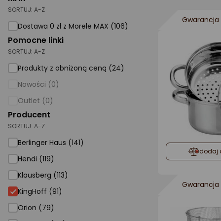
SORTUJ:
A-Z
AGD małe
Gwarancja 
Dostawa 0 zł z Morele MAX (106)
Dom i ogród
Pomocne linki
SORTUJ:
A-Z
Biuro i firma
Produkty z obniżoną ceną (24)
Sport i turystyka
Nowości (0)
Zabawki i dziecko
Outlet (0)
Uroda i zdrowie
Producent
SORTUJ:
Supermarket
A-Z
Berlinger Haus (141)
Strefa marek
dodaj 
Hendi (119)
Klausberg (113)
Gwarancja 
KingHoff (91)
Orion (79)