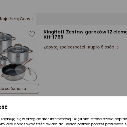
Najniższej Ceny
KingHoff Zestaw garnków 12 elem
KH-1766
Zapytaj społeczności
Kupiło 6 osób
do porównania
ość
Najniższej Ceny
re zapisują się w przeglądarce internetowej. Dzięki nim strona działa popra
ym, aby dopasować treść reklam do Twoich potrzeb poprzez profilowanie 
KingHoff Garnek do makaronu i s