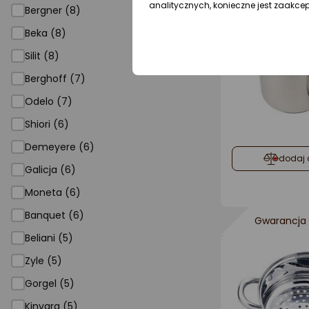
analitycznych, konieczne jest zaakce
Bergner (8)
Beka (8)
Silit (8)
Berghoff (7)
Odelo (7)
Shiori (6)
Demeyere (6)
dodaj 
Galicja (6)
Moneta (6)
Banquet (6)
Gwarancja 
Beliani (5)
Zyle (5)
Gorgel (5)
Kinvara (5)