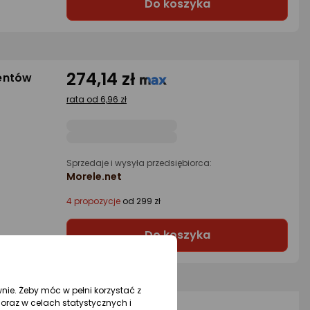
Do koszyka
274,14 zł
entów
rata od 6,96 zł
Sprzedaje i wysyła przedsiębiorca:
Morele.net
4 propozycje
od 299 zł
Do koszyka
wnie. Żeby móc w pełni korzystać z
oraz w celach statystycznych i
zparagów
-7%
96 zł