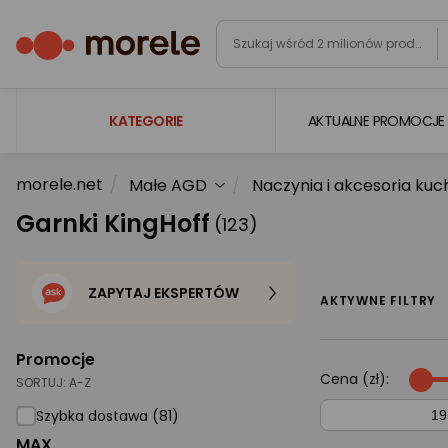
KATEGORIE
AKTUALNE PROMOCJE
morele.net
Małe AGD
Naczynia i akcesoria ku
Laptopy
Garnki KingHoff
(123)
Komputery
Podzespoły komputerowe
ZAPYTAJ EKSPERTÓW
Gaming
AKTYWNE FILTRY
Smartfony i smartwatche
Promocje
Telewizory i audio
Cena (zł):
SORTUJ:
A-Z
Foto i kamery
Szybka dostawa (81)
MAX
AGD duże