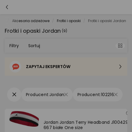
yka
Akcesoria odzieżowe
Frotki i opaski
Frotki i opaski Jordan
Frotki i opaski Jordan
(9)
Filtry
Sortuj
ZAPYTAJ EKSPERTÓW
Sortowanie domyślne
Cena - od najniższej
Jordan
102216
Cena - od najwyższej
Po popularności
Jordan Jordan Terry Headband J1004299
667 białe One size