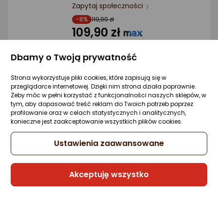
Ocena: od najlepszej
Zapytaj społeczności
-8%
119,99 zł
109,90 zł
Po ilości komentarzy
(109,90 zł/szt.)
rata od 2,79 zł
Dbamy o Twoją prywatność
Najniższa cena
z 30 dni przed obniżką: 119,99 zł
Strona wykorzystuje pliki cookies, które zapisują się w
przeglądarce internetowej. Dzięki nim strona działa poprawnie.
Żeby móc w pełni korzystać z funkcjonalności naszych sklepów, w
tym, aby dopasować treść reklam do Twoich potrzeb poprzez
profilowanie oraz w celach statystycznych i analitycznych,
Sprzedaje i wysyła przedsiębiorca:
konieczne jest zaakceptowanie wszystkich plików cookies.
Morele.net
Ustawienia zaawansowane
Jordan Jordan Dri-FIT Wristbands
J0003601-410 Niebieskie One size
Akceptuję wszystko
Zapytaj społeczności
89,99 zł
(89,99 zł/szt.)