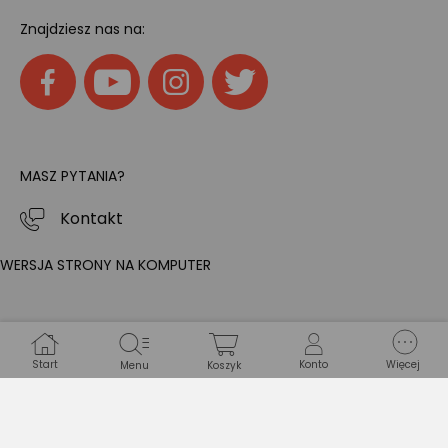
Znajdziesz nas na:
MASZ PYTANIA?
Kontakt
WERSJA STRONY NA KOMPUTER
Start
Konto
Więcej
Menu
Koszyk