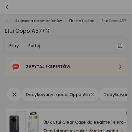
tche
Akcesoria do smartfonów
Etui na telefon
Etui Oppo A57
Etui Oppo A57
(13)
Filtry
Sortuj
ZAPYTAJ EKSPERTÓW
Sortowanie domyślne
Cena - od najniższej
Oppo A57
Cena - od najwyższej
Po popularności
3MK Etui Clear Case do Realme 14 Pro+
Zapytaj społeczności
Kupiła 1 osoba