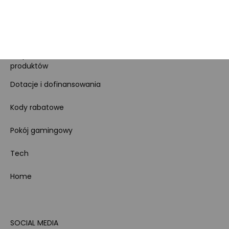
Regulamin sklepu
Koszty gospodarowania
odpadami
Bezpieczeństwo
produktów
Dotacje i dofinansowania
Kody rabatowe
Pokój gamingowy
Tech
Home
SOCIAL MEDIA