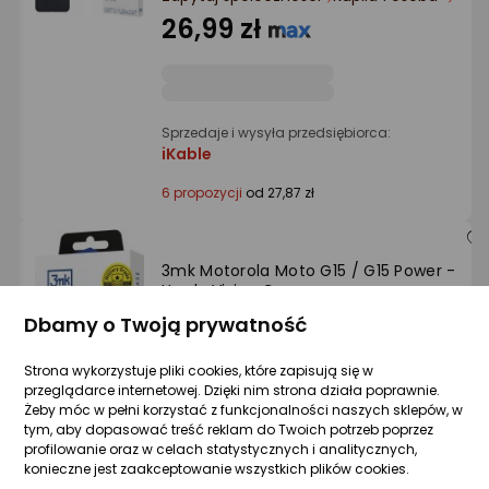
Ocena: od najlepszej
26,99 zł
Po ilości komentarzy
Sprzedaje i wysyła przedsiębiorca:
iKable
6 propozycji
od 27,87 zł
3mk Motorola Moto G15 / G15 Power -
Hardy Vision Case
Zapytaj społeczności
Dbamy o Twoją prywatność
24,90 zł
Strona wykorzystuje pliki cookies, które zapisują się w
przeglądarce internetowej. Dzięki nim strona działa poprawnie.
Żeby móc w pełni korzystać z funkcjonalności naszych sklepów, w
tym, aby dopasować treść reklam do Twoich potrzeb poprzez
profilowanie oraz w celach statystycznych i analitycznych,
Sprzedaje i wysyła przedsiębiorca:
konieczne jest zaakceptowanie wszystkich plików cookies.
3mk