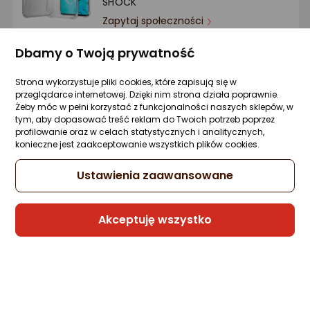
SHOCK
Ocena: od najlepszej
Zapytaj społeczności
24,99 zł
Po ilości komentarzy
Dbamy o Twoją prywatność
Strona wykorzystuje pliki cookies, które zapisują się w
przeglądarce internetowej. Dzięki nim strona działa poprawnie.
Sprzedaje i wysyła przedsiębiorca:
Żeby móc w pełni korzystać z funkcjonalności naszych sklepów, w
etumi
tym, aby dopasować treść reklam do Twoich potrzeb poprzez
profilowanie oraz w celach statystycznych i analitycznych,
konieczne jest zaakceptowanie wszystkich plików cookies.
3MK Etui Clear Case do Huawei Pura 70
Ustawienia zaawansowane
Pro
Zapytaj społeczności
27,87 zł
Akceptuję wszystko
Sprzedaje i wysyła przedsiębiorca:
Morele.net