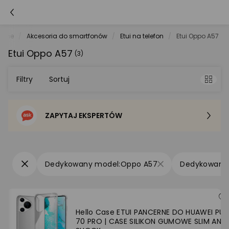
tche
Akcesoria do smartfonów
Etui na telefon
Etui Oppo A57
Etui Oppo A57
(3)
Filtry
Sortuj
ZAPYTAJ EKSPERTÓW
Sortowanie domyślne
Cena - od najniższej
Oppo A57
Cena - od najwyższej
Po popularności
Hello Case ETUI PANCERNE DO HUAWEI PUR
70 PRO | CASE SILIKON GUMOWE SLIM ANTI