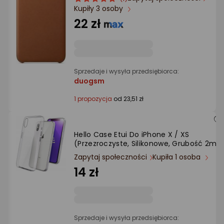
Ocena: od najlepszej
Kupiły 3 osoby
produktu
produktu
5/5
22 zł
gwiazdki
Po ilości komentarzy
Sprzedaje i wysyła przedsiębiorca:
duogsm
1 propozycja
od 23,51 zł
Hello Case Etui Do iPhone X / XS
(Przezroczyste, Silikonowe, Grubość 2m
Zapytaj społeczności
Kupiła 1 osoba
14 zł
Sprzedaje i wysyła przedsiębiorca: