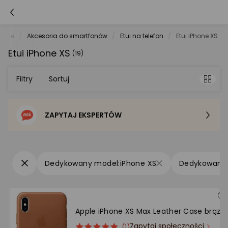
atche
Akcesoria do smartfonów
Etui na telefon
Etui iPhone XS
Etui iPhone XS
(19)
Filtry
Sortuj
ZAPYTAJ EKSPERTÓW
Sortowanie domyślne
Cena - od najniższej
iPhone XS
Cena - od najwyższej
Po popularności
Apple iPhone XS Max Leather Case brąz
Zapytaj społeczności
ocena
Ocena
(1)