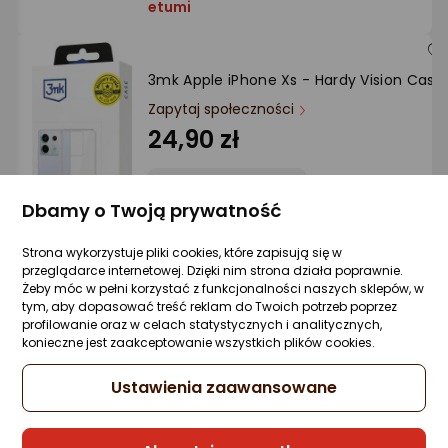
etumi
3mk Apple iPhone Xs - Hardy Vision Case
Zapytaj społeczności
24,90 zł
Dbamy o Twoją prywatność
Sprzedaje i wysyła przedsiębiorca:
3mk
Strona wykorzystuje pliki cookies, które zapisują się w
przeglądarce internetowej. Dzięki nim strona działa poprawnie.
Żeby móc w pełni korzystać z funkcjonalności naszych sklepów, w
tym, aby dopasować treść reklam do Twoich potrzeb poprzez
Hello Case ETUI PANCERNE DO IPHONE X /
profilowanie oraz w celach statystycznych i analitycznych,
XS | CASE SILIKON GUMOWE SLIM ANTI
konieczne jest zaakceptowanie wszystkich plików cookies.
SHOCK SZKŁO
Ustawienia zaawansowane
Zapytaj społeczności
26,99 zł