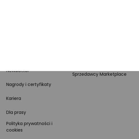
MORELE.NET
MARKETPLACE
O nas
O Marketplace
Dane firmy i numer konta
Zostań sprzedawcą
Obowiązki Morele.net i
Newsletter
Sprzedawcy Marketplace
Nagrody i certyfikaty
Kariera
Dla prasy
Polityka prywatności i
cookies