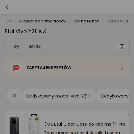
watche
Akcesoria do smartfonów
Etui na telefon
Etui Vivo Y21
Etui Vivo Y21
(100)
Filtry
Sortuj
ZAPYTAJ EKSPERTÓW
Sortowanie domyślne
Cena - od najniższej
Vivo Y21
Cena - od najwyższej
Po popularności
3MK Etui Clear Case do Realme 14 Pro+
Zapytaj społeczności
Kupiła 1 osoba