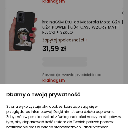
krainagsm
krainaGSM Etui do Motorola Moto G24 |
G24 POWER | G04 CASE WZORY MATT
PLECKI + SZKŁO
Zapytaj społeczności
31,59 zł
Sprzedaje i wysyła przedsiębiorca:
krainagsm
Dbamy o Twoją prywatność
krainaGSM Etui do Motorola Moto G24 |
G24 POWER | G04 CASE WZORY MATT
Strona wykorzystuje pliki cookies, które zapisują się w
PLECKI + SZKŁO
przeglądarce internetowej. Dzięki nim strona działa poprawnie.
Żeby móc w pełni korzystać z funkcjonalności naszych sklepów, w
Zapytaj społeczności
tym, aby dopasować treść reklam do Twoich potrzeb poprzez
31,59 zł
profilowanie oraz w celach statystycznych i analitycznych,