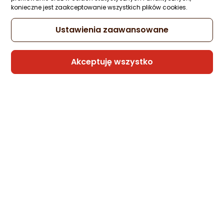
konieczne jest zaakceptowanie wszystkich plików cookies.
Ustawienia zaawansowane
Sprzedaje i wysyła przedsiębiorca:
krainagsm
Akceptuję wszystko
krainaGSM Etui do Motorola Moto G24 |
G24 POWER | G04 CASE WZORY MATT
PLECKI + SZKŁO
Zapytaj społeczności
31,59 zł
Sprzedaje i wysyła przedsiębiorca:
krainagsm