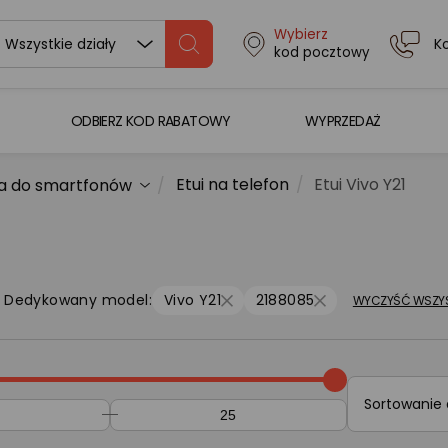
Wybierz
K
Wszystkie działy
kod pocztowy
ODBIERZ KOD RABATOWY
WYPRZEDAŻ
Etui na telefon
Etui Vivo Y21
a do smartfonów
Dedykowany model:
Vivo Y21
2188085
WYCZYŚĆ WSZYS
Sortowanie