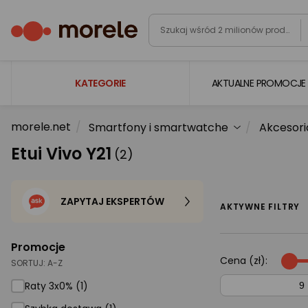
KATEGORIE
AKTUALNE PROMOCJE
morele.net
Smartfony i smartwatche
Akcesori
Laptopy
Etui Vivo Y21
(2)
Komputery
Podzespoły komputerowe
ZAPYTAJ EKSPERTÓW
Gaming
AKTYWNE FILTRY
Smartfony i smartwatche
Promocje
Telewizory i audio
Cena (zł):
SORTUJ:
A-Z
Foto i kamery
Raty 3x0% (1)
AGD duże