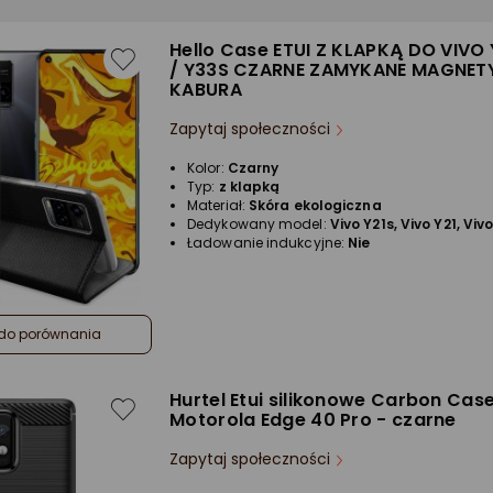
Hello Case ETUI Z KLAPKĄ DO VIVO 
/ Y33S CZARNE ZAMYKANE MAGNET
KABURA
Zapytaj społeczności
Kolor:
Czarny
Typ:
z klapką
Materiał:
Skóra ekologiczna
Dedykowany model:
Vivo Y21s, Vivo Y21, Viv
Ładowanie indukcyjne:
Nie
do porównania
Hurtel Etui silikonowe Carbon Cas
Motorola Edge 40 Pro - czarne
Zapytaj społeczności