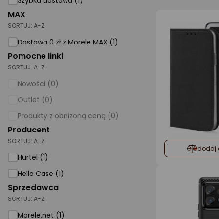
Szybka dostawa (1)
MAX
AGD małe
SORTUJ:
A-Z
Dom i ogród
Dostawa 0 zł z Morele MAX (1)
Biuro i firma
Pomocne linki
SORTUJ:
A-Z
Sport i turystyka
Nowości (0)
Zabawki i dziecko
Outlet (0)
Uroda i zdrowie
Produkty z obniżoną ceną (0)
Supermarket
Producent
SORTUJ:
A-Z
Strefa marek
dodaj 
Hurtel (1)
Hello Case (1)
Sprzedawca
SORTUJ:
A-Z
Morele.net (1)