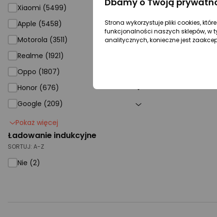
Dbamy o Twoją prywatn
Xiaomi (5499)
Strona wykorzystuje pliki cookies, któ
Apple (5458)
funkcjonalności naszych sklepów, w t
Motorola (3511)
analitycznych, konieczne jest zaakce
Realme (1921)
Oppo (1807)
Honor (676)
Google (209)
Pokaż więcej
Ładowanie indukcyjne
SORTUJ:
A-Z
Nie (2)