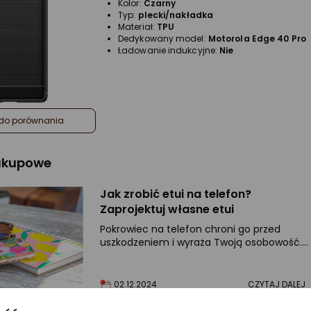
Kolor:
Czarny
Typ:
plecki/nakładka
Materiał:
TPU
Dedykowany model:
Motorola Edge 40 Pro
Ładowanie indukcyjne:
Nie
do porównania
zakupowe
Jak zrobić etui na telefon?
Zaprojektuj własne etui
Pokrowiec na telefon chroni go przed
uszkodzeniem i wyraża Twoją osobowość.
Zaprojektuj własny case na telefon.
02.12.2024
CZYTAJ DALEJ