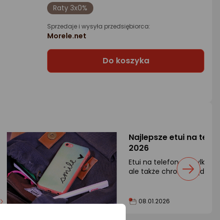
Raty 3x0%
Sprzedaje i wysyła przedsiębiorca:
Morele.net
Do koszyka
Najlepsze etui na telef
2026
Etui na telefon nie tylko w
ale także chroni urządzeni
są kupowane najczęściej?
08.01.2026