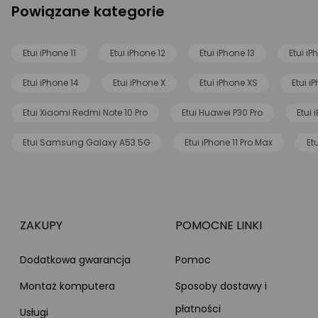
Powiązane kategorie
Etui iPhone 11
Etui iPhone 12
Etui iPhone 13
Etui iP
Etui iPhone 14
Etui iPhone X
Etui iPhone XS
Etui i
Etui Xiaomi Redmi Note 10 Pro
Etui Huawei P30 Pro
Etui 
Etui Samsung Galaxy A53 5G
Etui iPhone 11 Pro Max
Et
ZAKUPY
POMOCNE LINKI
Dodatkowa gwarancja
Pomoc
Montaż komputera
Sposoby dostawy i
płatności
Usługi