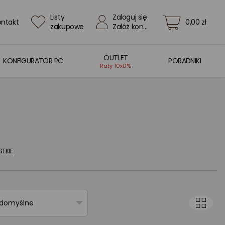
Listy
Zaloguj się
ontakt
0,00 zł
zakupowe
Załóż konto
OUTLET
KONFIGURATOR PC
PORADNIKI
Raty 10x0%
TKIE
 domyślne