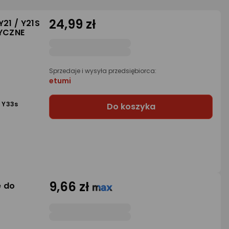
24,99 zł
Y21 / Y21S
YCZNE
Sprzedaje i wysyła przedsiębiorca:
etumi
o Y33s
Do koszyka
9,66 zł
e do