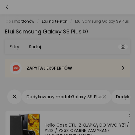
ria do smartfonów
Etui na telefon
Etui Samsung Galaxy S9 Plus
Etui Samsung Galaxy S9 Plus
(3)
Filtry
Sortuj
ZAPYTAJ EKSPERTÓW
Sortowanie domyślne
Cena - od najniższej
Galaxy S9 Plus
Cena - od najwyższej
Po popularności
Hello Case ETUI Z KLAPKĄ DO VIVO Y21 /
Y21S / Y33S CZARNE ZAMYKANE