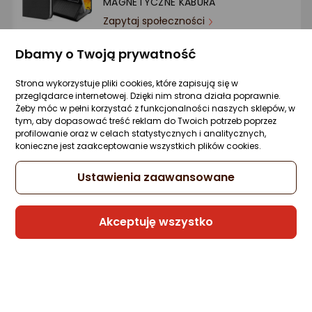
MAGNETYCZNE KABURA
Ocena: od najlepszej
Zapytaj społeczności
24,99 zł
Po ilości komentarzy
Dbamy o Twoją prywatność
Strona wykorzystuje pliki cookies, które zapisują się w
przeglądarce internetowej. Dzięki nim strona działa poprawnie.
Sprzedaje i wysyła przedsiębiorca:
Żeby móc w pełni korzystać z funkcjonalności naszych sklepów, w
etumi
tym, aby dopasować treść reklam do Twoich potrzeb poprzez
profilowanie oraz w celach statystycznych i analitycznych,
konieczne jest zaakceptowanie wszystkich plików cookies.
Hurtel Etui silikonowe Carbon Case do
Ustawienia zaawansowane
Motorola Edge 40 Pro - czarne
Zapytaj społeczności
9,66 zł
Akceptuję wszystko
Raty 3x0%