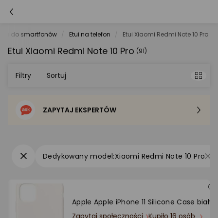
oria do smartfonów
Etui na telefon
Etui Xiaomi Redmi Note 10 Pro
Etui Xiaomi Redmi Note 10 Pro
(91)
Filtry
Sortuj
ZAPYTAJ EKSPERTÓW
Sortowanie domyślne
Cena - od najniższej
Xiaomi Redmi Note 10 Pro
Cena - od najwyższej
Po popularności
Apple Apple iPhone 11 Silicone Case biały
Zapytaj społeczności
Kupiło 16 osób