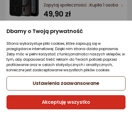
Zapytaj społeczności
Kupiła 1 osoba
49,90 zł
Dbamy o Twoją prywatność
Sprzedaje i wysyła przedsiębiorca:
Strona wykorzystuje pliki cookies, które zapisują się w
aj_sklep (SMP) ukryty
przeglądarce internetowej. Dzięki nim strona działa poprawnie.
Żeby móc w pełni korzystać z funkcjonalności naszych sklepów, w
tym, aby dopasować treść reklam do Twoich potrzeb poprzez
profilowanie oraz w celach statystycznych i analitycznych,
krainaGSM Etui Czarne Matowe Silikon Sli
konieczne jest zaakceptowanie wszystkich plików cookies.
do Xiaomi Redmi Note 10 Pro + SZKŁO 9H
Zapytaj społeczności
Kupiła 1 osoba
Ustawienia zaawansowane
16,96 zł
Akceptuję wszystko
Sprzedaje i wysyła przedsiębiorca:
krainagsm