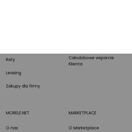
Karta Podarunkowa
Poradniki
Brand Club - program
Wszystkie kategorie
lojalnościowy
produktowe
Pytanie o produkt i
Morele MAX
doradztwo produktowe
PayPo
Opinie o Morele.net
Całodobowe wsparcie
Raty
Klienta
Leasing
Zakupy dla firmy
MORELE.NET
MARKETPLACE
O nas
O Marketplace