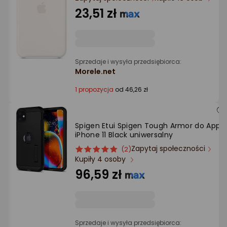
Ocena: od najlepszej
23,51 zł
Po ilości komentarzy
Sprzedaje i wysyła przedsiębiorca:
Morele.net
1 propozycja
od 46,26 zł
Spigen Etui Spigen Tough Armor do Apple
iPhone 11 Black uniwersalny
Zapytaj społeczności
ocena
Ocena
(2)
Kupiły 4 osoby
produktu
produktu
5/5
96,59 zł
gwiazdki
Sprzedaje i wysyła przedsiębiorca: