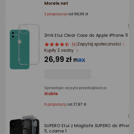
Morele.net
2 propozycje
od 96,99 zł
3mk Etui Clear Case do Apple iPhone 11
Zapytaj społeczności
ocena
Ocena
(6)
Kupiły 2 osoby
produktu
produktu
4.5/5
26,99 zł
gwiazdki
Sprzedaje i wysyła przedsiębiorca:
iKable
6 propozycji
od 27,87 zł
SUPERO Etui z MagSafe SUPERO do iPhone
11, czarne 1