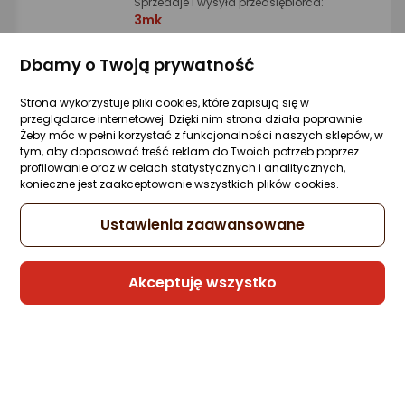
Sprzedaje i wysyła przedsiębiorca:
3mk
Dbamy o Twoją prywatność
krainaGSM ZESTAW Etui do Xiaomi Redmi
Note 10 Pro Matowy Silikonowy Slim 2
Strona wykorzystuje pliki cookies, które zapisują się w
SZTUKI SZKŁO
przeglądarce internetowej. Dzięki nim strona działa poprawnie.
Żeby móc w pełni korzystać z funkcjonalności naszych sklepów, w
Zapytaj społeczności
tym, aby dopasować treść reklam do Twoich potrzeb poprzez
18,02 zł
profilowanie oraz w celach statystycznych i analitycznych,
konieczne jest zaakceptowanie wszystkich plików cookies.
Ustawienia zaawansowane
Sprzedaje i wysyła przedsiębiorca:
krainagsm
Akceptuję wszystko
krainaGSM Etui do Xiaomi Redmi 13C |
Poco C65 CASE WZORY MATT PLECKI
+SZKŁO 9H
Zapytaj społeczności