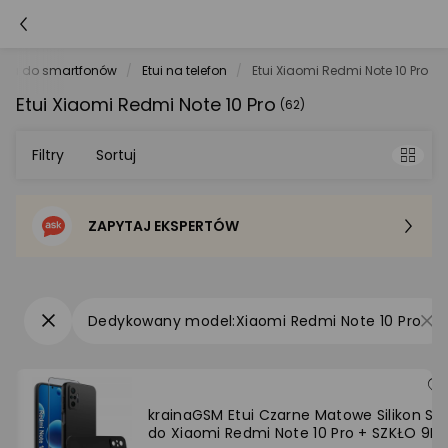
oria do smartfonów
Etui na telefon
Etui Xiaomi Redmi Note 10 Pro
Etui Xiaomi Redmi Note 10 Pro
(62)
Filtry
Sortuj
ZAPYTAJ EKSPERTÓW
Sortowanie domyślne
Cena - od najniższej
Xiaomi Redmi Note 10 Pro
Cena - od najwyższej
Po popularności
krainaGSM Etui Czarne Matowe Silikon Sli
do Xiaomi Redmi Note 10 Pro + SZKŁO 9H