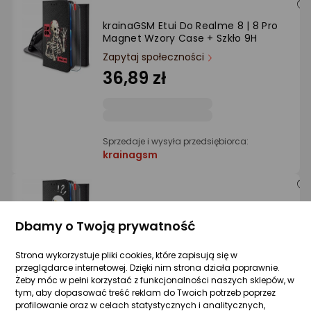
krainaGSM Etui Do Realme 8 | 8 Pro
Magnet Wzory Case + Szkło 9H
Zapytaj społeczności
36,89 zł
Sprzedaje i wysyła przedsiębiorca:
krainagsm
krainaGSM Etui Do Realme 8 | 8 Pro
Magnet Wzory Case + Szkło 9H
Dbamy o Twoją prywatność
Zapytaj społeczności
36,89 zł
Strona wykorzystuje pliki cookies, które zapisują się w
przeglądarce internetowej. Dzięki nim strona działa poprawnie.
Żeby móc w pełni korzystać z funkcjonalności naszych sklepów, w
tym, aby dopasować treść reklam do Twoich potrzeb poprzez
profilowanie oraz w celach statystycznych i analitycznych,