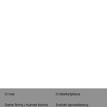
Brand Club - program
Wszystkie kategorie
lojalnościowy
produktowe
Pytanie o produkt i
Morele MAX
doradztwo produktowe
PayPo
Opinie o Morele.net
Całodobowe wsparcie
Raty
Klienta
Leasing
Zakupy dla firmy
MORELE.NET
MARKETPLACE
O nas
O Marketplace
Dane firmy i numer konta
Zostań sprzedawcą