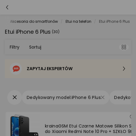
he
Akcesoria do smartfonów
Etui na telefon
Etui iPhone 6 Plus
Etui iPhone 6 Plus
(30)
Filtry
Sortuj
ZAPYTAJ EKSPERTÓW
Sortowanie domyślne
Cena - od najniższej
iPhone 6 Plus
Cena - od najwyższej
Po popularności
krainaGSM Etui Czarne Matowe Silikon Sli
do Xiaomi Redmi Note 10 Pro + SZKŁO 9H