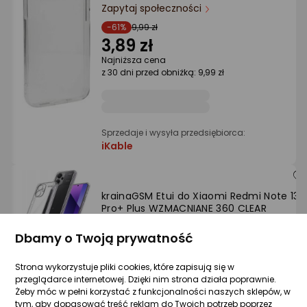
Ocena: od najlepszej
Zapytaj społeczności
-61%
9,99 zł
3,89 zł
Po ilości komentarzy
Najniższa cena
z 30 dni przed obniżką: 9,99 zł
Sprzedaje i wysyła przedsiębiorca:
iKable
krainaGSM Etui do Xiaomi Redmi Note 13
Pro+ Plus WZMACNIANE 360 CLEAR
Zapytaj społeczności
Dbamy o Twoją prywatność
18,60 zł
Strona wykorzystuje pliki cookies, które zapisują się w
przeglądarce internetowej. Dzięki nim strona działa poprawnie.
Żeby móc w pełni korzystać z funkcjonalności naszych sklepów, w
tym, aby dopasować treść reklam do Twoich potrzeb poprzez