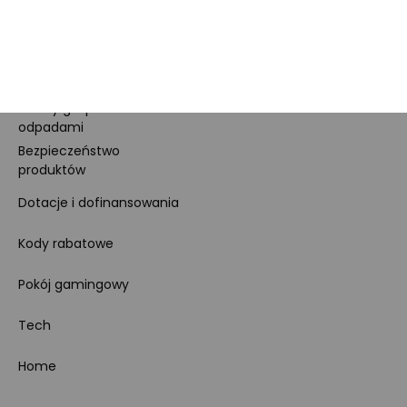
cookies
Ustawienia cookies
Regulamin sklepu
Koszty gospodarowania
odpadami
Bezpieczeństwo
produktów
Dotacje i dofinansowania
Kody rabatowe
Pokój gamingowy
Tech
Home