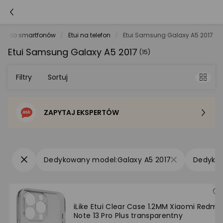
ria do smartfonów
Etui na telefon
Etui Samsung Galaxy A5 2017
Etui Samsung Galaxy A5 2017
(15)
Filtry
Sortuj
ZAPYTAJ EKSPERTÓW
Sortowanie domyślne
Cena - od najniższej
Galaxy A5 2017
Cena - od najwyższej
Po popularności
iLike Etui Clear Case 1.2MM Xiaomi Redmi
Note 13 Pro Plus transparentny