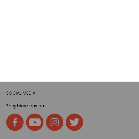
Dotacje i dofinansowania
Kody rabatowe
Pokój gamingowy
Tech
Home
SOCIAL MEDIA
Znajdziesz nas na: