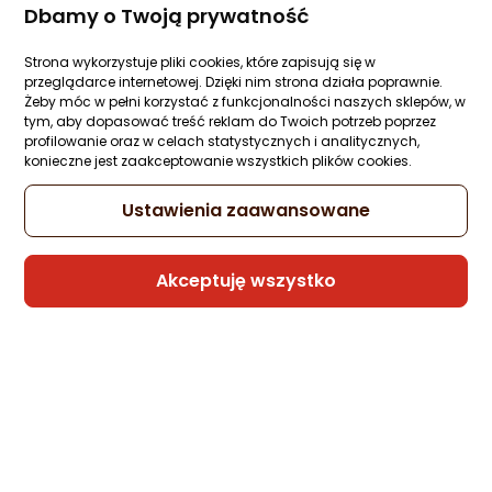
Ocena: od najlepszej
Zapytaj społeczności
Dbamy o Twoją prywatność
37,58 zł
Strona wykorzystuje pliki cookies, które zapisują się w
Po ilości komentarzy
przeglądarce internetowej. Dzięki nim strona działa poprawnie.
Żeby móc w pełni korzystać z funkcjonalności naszych sklepów, w
tym, aby dopasować treść reklam do Twoich potrzeb poprzez
profilowanie oraz w celach statystycznych i analitycznych,
Sprzedaje i wysyła przedsiębiorca:
konieczne jest zaakceptowanie wszystkich plików cookies.
krainagsm
Ustawienia zaawansowane
Hello Case Etui do Motorola Moto G13 /
G23 (Osłona Kamery, Fuksjowe,
Akceptuję wszystko
Ochronne) Szkło
Zapytaj społeczności
39,99 zł
Sprzedaje i wysyła przedsiębiorca:
etumi