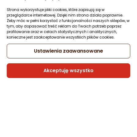
Plecki) Szkło 9H
Ocena: od najlepszej
Zapytaj społeczności
Strona wykorzystuje pliki cookies, które zapisują się w
przeglądarce internetowej. Dzięki nim strona działa poprawnie.
20 zł
Po ilości komentarzy
Żeby móc w pełni korzystać z funkcjonalności naszych sklepów, w
tym, aby dopasować treść reklam do Twoich potrzeb poprzez
profilowanie oraz w celach statystycznych i analitycznych,
konieczne jest zaakceptowanie wszystkich plików cookies.
Sprzedaje i wysyła przedsiębiorca:
Ustawienia zaawansowane
etumi
Akceptuję wszystko
Samsung Etui Clear cover do A5 (2017)
Transparenty (EF-QA520TTEGWW)
Zapytaj społeczności
ocena
Ocena
(5)
produktu
produktu
29,99 zł
4.5/5
gwiazdki
Sprzedaje i wysyła przedsiębiorca:
Morele.net