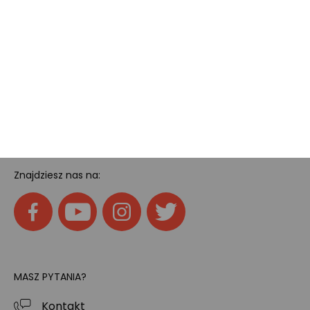
Pokój gamingowy
Tech
Home
SOCIAL MEDIA
Znajdziesz nas na:
MASZ PYTANIA?
Kontakt