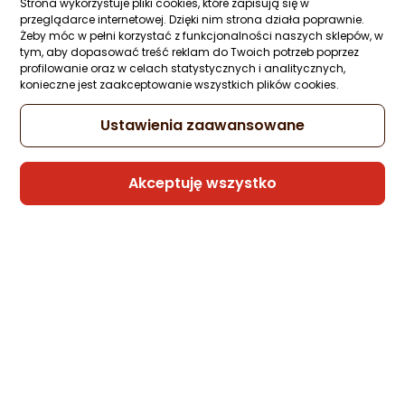
Strona wykorzystuje pliki cookies, które zapisują się w
Ocena: od najlepszej
Zapytaj społeczności
ocena
Ocena
(5)
przeglądarce internetowej. Dzięki nim strona działa poprawnie.
produktu
produktu
29,99 zł
Żeby móc w pełni korzystać z funkcjonalności naszych sklepów, w
4.5/5
tym, aby dopasować treść reklam do Twoich potrzeb poprzez
Po ilości komentarzy
gwiazdki
profilowanie oraz w celach statystycznych i analitycznych,
konieczne jest zaakceptowanie wszystkich plików cookies.
Sprzedaje i wysyła przedsiębiorca:
Ustawienia zaawansowane
Morele.net
Akceptuję wszystko
Poradniki zakupowe
Jak zrobić etui na telefon?
Najlepsze etui na tel
Zaprojektuj własne etui
ranking 2026