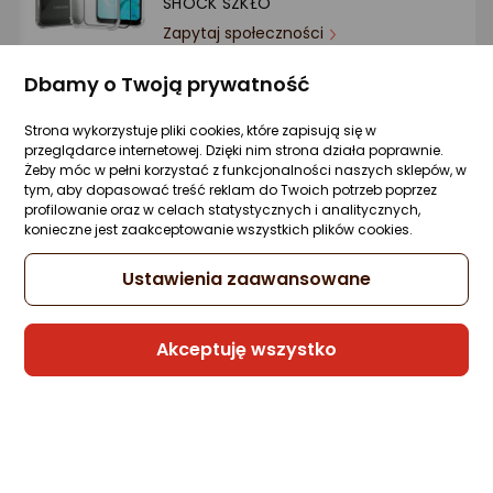
SHOCK SZKŁO
Ocena: od najlepszej
Zapytaj społeczności
26,99 zł
Po ilości komentarzy
Dbamy o Twoją prywatność
Strona wykorzystuje pliki cookies, które zapisują się w
przeglądarce internetowej. Dzięki nim strona działa poprawnie.
Sprzedaje i wysyła przedsiębiorca:
Żeby móc w pełni korzystać z funkcjonalności naszych sklepów, w
etumi
tym, aby dopasować treść reklam do Twoich potrzeb poprzez
profilowanie oraz w celach statystycznych i analitycznych,
konieczne jest zaakceptowanie wszystkich plików cookies.
Samsung Etui Soft Clear Cover do Galaxy
Ustawienia zaawansowane
A02s black
Zapytaj społeczności
27,99 zł
Akceptuję wszystko
Sprzedaje i wysyła przedsiębiorca:
VOBIS