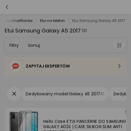
ria do smartfonów
Etui na telefon
Etui Samsung Galaxy A5 2017
Etui Samsung Galaxy A5 2017
(3)
Filtry
Sortuj
ZAPYTAJ EKSPERTÓW
Sortowanie domyślne
Cena - od najniższej
Galaxy A5 2017
Cena - od najwyższej
Po popularności
Hello Case ETUI PANCERNE DO SAMSUNG
GALAXY A02S | CASE SILIKON SLIM ANTI