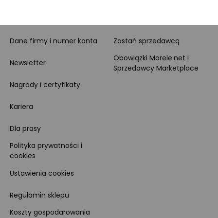
O nas
O Marketplace
Dane firmy i numer konta
Zostań sprzedawcą
Obowiązki Morele.net i
Newsletter
Sprzedawcy Marketplace
Nagrody i certyfikaty
Kariera
Dla prasy
Polityka prywatności i
cookies
Ustawienia cookies
Regulamin sklepu
Koszty gospodarowania