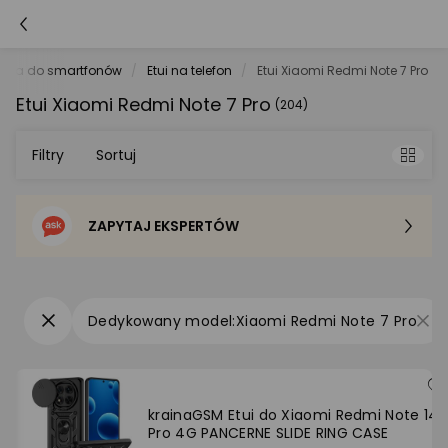
oria do smartfonów
Etui na telefon
Etui Xiaomi Redmi Note 7 Pro
Etui Xiaomi Redmi Note 7 Pro
(204)
Filtry
Sortuj
ZAPYTAJ EKSPERTÓW
Sortowanie domyślne
Cena - od najniższej
Xiaomi Redmi Note 7 Pro
Cena - od najwyższej
Po popularności
krainaGSM Etui do Xiaomi Redmi Note 14
Pro 4G PANCERNE SLIDE RING CASE