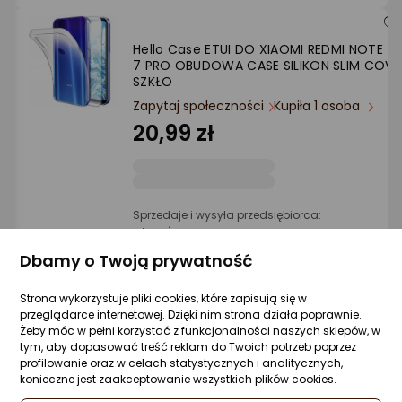
Hello Case ETUI DO XIAOMI REDMI NOTE 7 
7 PRO OBUDOWA CASE SILIKON SLIM COVE
SZKŁO
Zapytaj społeczności
Kupiła 1 osoba
20,99 zł
Sprzedaje i wysyła przedsiębiorca:
etumi
Dbamy o Twoją prywatność
Hello Case ETUI Z KLAPKĄ DO XIAOMI REDM
Strona wykorzystuje pliki cookies, które zapisują się w
NOTE 14 PRO 4G GRANATOWE ZAMYKANE
przeglądarce internetowej. Dzięki nim strona działa poprawnie.
MAGNETYCZNE
Żeby móc w pełni korzystać z funkcjonalności naszych sklepów, w
tym, aby dopasować treść reklam do Twoich potrzeb poprzez
Zapytaj społeczności
profilowanie oraz w celach statystycznych i analitycznych,
24,99 zł
konieczne jest zaakceptowanie wszystkich plików cookies.