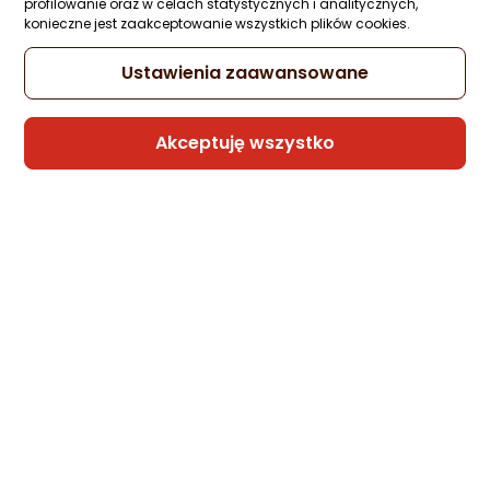
profilowanie oraz w celach statystycznych i analitycznych,
konieczne jest zaakceptowanie wszystkich plików cookies.
Ustawienia zaawansowane
Sprzedaje i wysyła przedsiębiorca:
krainagsm
Akceptuję wszystko
Siemens Kabura JEANS Book do XIAOMI
Redmi Note 14 4G (GLOBAL - 164,84mm 
78,15mm x 8,16mm) niebieski
Zapytaj społeczności
Kupiła 1 osoba
-17%
21,65 zł
17,88 zł
Najniższa cena
z 30 dni przed obniżką: 21,65 zł
Sprzedaje i wysyła przedsiębiorca: