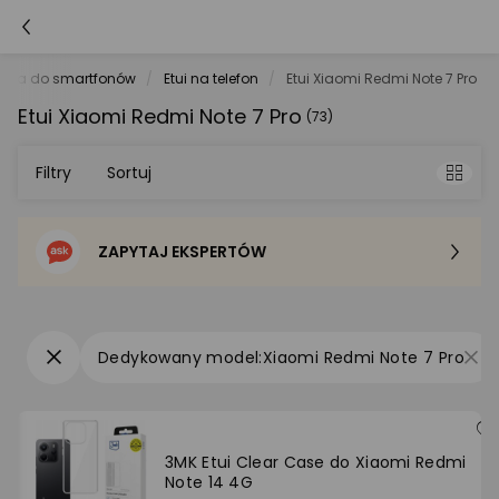
oria do smartfonów
Etui na telefon
Etui Xiaomi Redmi Note 7 Pro
Etui Xiaomi Redmi Note 7 Pro
(73)
Filtry
Sortuj
ZAPYTAJ EKSPERTÓW
Sortowanie domyślne
Cena - od najniższej
Xiaomi Redmi Note 7 Pro
Cena - od najwyższej
Po popularności
3MK Etui Clear Case do Xiaomi Redmi
Note 14 4G