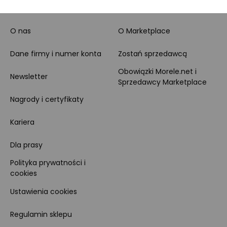
MORELE.NET
MARKETPLACE
O nas
O Marketplace
Dane firmy i numer konta
Zostań sprzedawcą
Obowiązki Morele.net i
Newsletter
Sprzedawcy Marketplace
Nagrody i certyfikaty
Kariera
Dla prasy
Polityka prywatności i
cookies
Ustawienia cookies
Regulamin sklepu