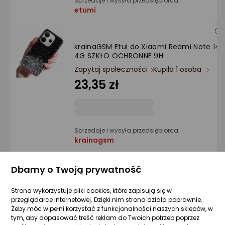
Sprzedaje i wysyła przedsiębiorca:
etumi
krainaGSM Etui do Xiaomi Redmi Note 14
4G SZKŁO OCHRONNE 9H
Zapytaj społeczności
Kupiła 1 osoba
23,35 zł
Sprzedaje i wysyła przedsiębiorca:
krainagsm
Dbamy o Twoją prywatność
krainaGSM Etui do Xiaomi Redmi Note 14
4G do MagSafe MATT CASE WZMACNIANE
Strona wykorzystuje pliki cookies, które zapisują się w
Szkło 9H
przeglądarce internetowej. Dzięki nim strona działa poprawnie.
Zapytaj społeczności
Kupiła 1 osoba
Żeby móc w pełni korzystać z funkcjonalności naszych sklepów, w
tym, aby dopasować treść reklam do Twoich potrzeb poprzez
29,80 zł