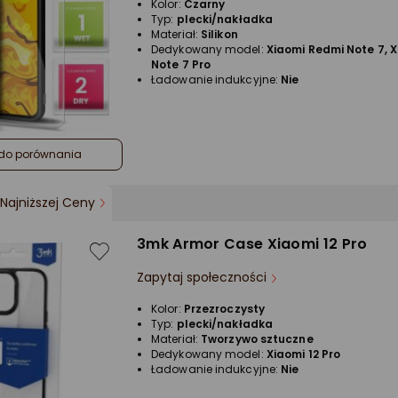
Kolor:
Czarny
Typ:
plecki/nakładka
Materiał:
Silikon
Dedykowany model:
Xiaomi Redmi Note 7, 
Note 7 Pro
Ładowanie indukcyjne:
Nie
do porównania
Najniższej Ceny
3mk Armor Case Xiaomi 12 Pro
Zapytaj społeczności
Kolor:
Przezroczysty
Typ:
plecki/nakładka
Materiał:
Tworzywo sztuczne
Dedykowany model:
Xiaomi 12 Pro
Ładowanie indukcyjne:
Nie