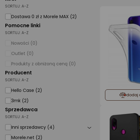
SORTUJ:
A-Z
AGD małe
Dostawa 0 zł z Morele MAX (2)
Dom i ogród
Pomocne linki
SORTUJ:
A-Z
Biuro i firma
Nowości (0)
Sport i turystyka
Outlet (0)
Zabawki i dziecko
Produkty z obniżoną ceną (0)
Uroda i zdrowie
Producent
SORTUJ:
Supermarket
A-Z
Hello Case (2)
Strefa marek
dodaj 
3mk (2)
Sprzedawca
SORTUJ:
A-Z
Inni sprzedawcy (4)
Morele.net (2)