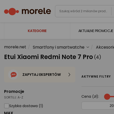
KATEGORIE
AKTUALNE PROMOCJE
morele.net
Smartfony i smartwatche
Akcesori
Laptopy
Etui Xiaomi Redmi Note 7 Pro
(4)
Komputery
Podzespoły komputerowe
ZAPYTAJ EKSPERTÓW
Gaming
AKTYWNE FILTRY
Smartfony i smartwatche
Promocje
Telewizory i audio
Cena (zł):
SORTUJ:
A-Z
Foto i kamery
Szybka dostawa (1)
MAX
AGD duże