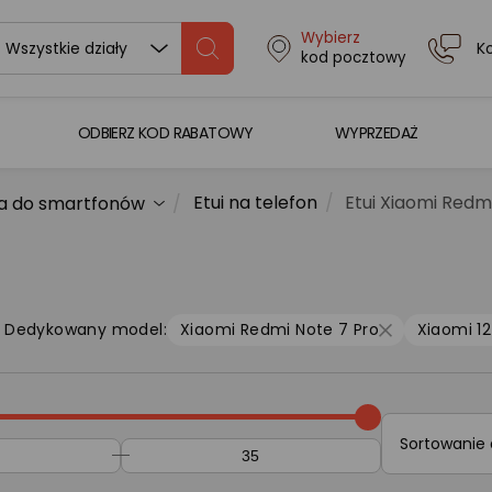
Wybierz
K
Wszystkie działy
kod pocztowy
ODBIERZ KOD RABATOWY
WYPRZEDAŻ
Etui na telefon
Etui Xiaomi Redm
a do smartfonów
Dedykowany model:
Xiaomi Redmi Note 7 Pro
Xiaomi 12
Sortowanie