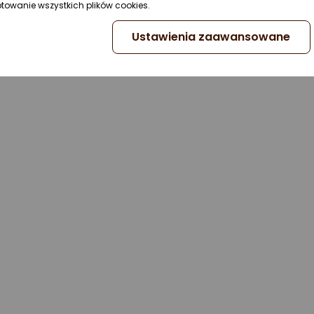
uszkodzeniem i wyraża Twoją osobowość.
ptowanie wszystkich plików cookies.
Zaprojektuj własny case na telefon.
Ustawienia zaawansowane
02.12.2024
CZYTAJ DALEJ