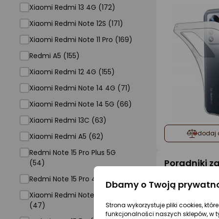
Xiaomi Redmi 13 4G (172)
Xiaomi Redmi Note 12S (171)
Xiaomi Redmi Note 11 Pro (169)
Redmi A5 (155)
Xiaomi Redmi 12 4G (155)
Xiaomi Redmi Note 14 4G (71)
Xiaomi Redmi Note 14 5G (66)
Xiaomi Redmi 13C (63)
dodaj 
Xiaomi Redmi A5 (62)
Redmi Note 15 Pro Plus 5G
Poradniki 
(54)
Redmi Note 15 Pro 4G (48)
Dbamy o Twoją prywatn
Xiaomi Redmi Note 13 Pro 4G
(47)
Strona wykorzystuje pliki cookies, któ
funkcjonalności naszych sklepów, w t