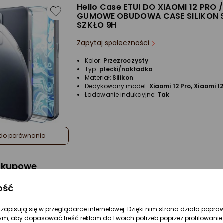
Hello Case ETUI DO XIAOMI 12 PRO /
GUMOWE OBUDOWA CASE SILIKON 
SZKŁO 9H
Zapytaj społeczności
Kolor:
Przezroczysty
Typ:
plecki/nakładka
Materiał:
Silikon
Dedykowany model:
Xiaomi 12 Pro, Xiaomi 1
Ładowanie indukcyjne:
Tak
do porównania
zakupowe
ość
Jak zrobić etui na telefon?
Zaprojektuj własne etui
re zapisują się w przeglądarce internetowej. Dzięki nim strona działa popra
Pokrowiec na telefon chroni go przed
ym, aby dopasować treść reklam do Twoich potrzeb poprzez profilowanie 