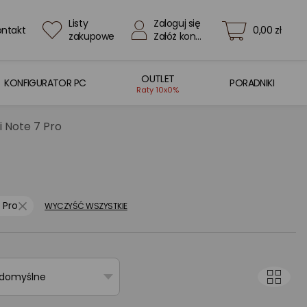
Listy
Zaloguj się
ontakt
0,00 zł
zakupowe
Załóż konto
OUTLET
KONFIGURATOR PC
PORADNIKI
Raty 10x0%
i Note 7 Pro
 Pro
WYCZYŚĆ WSZYSTKIE
 domyślne