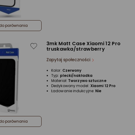
do porównania
3mk Matt Case Xiaomi 12 Pro
truskawka/strawberry
Zapytaj społeczności
Kolor:
Czerwony
Typ:
plecki/nakładka
Materiał:
Tworzywo sztuczne
Dedykowany model:
Xiaomi 12 Pro
Ładowanie indukcyjne:
Nie
do porównania