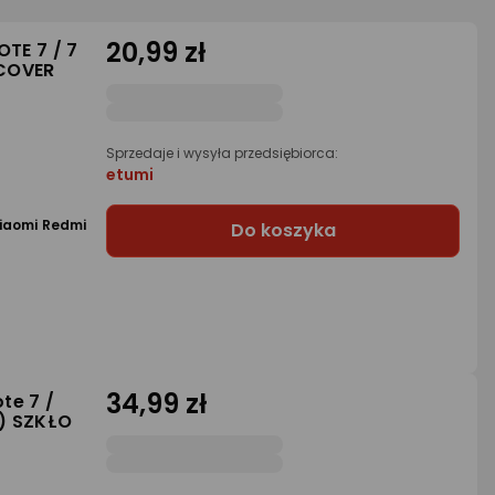
20,99 zł
OTE 7 / 7
 COVER
Sprzedaje i wysyła przedsiębiorca:
etumi
Xiaomi Redmi
Do koszyka
34,99 zł
te 7 /
n) SZKŁO