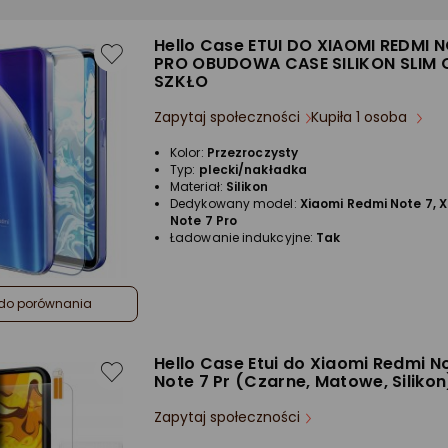
Hello Case ETUI DO XIAOMI REDMI N
PRO OBUDOWA CASE SILIKON SLIM
SZKŁO
Zapytaj społeczności
Kupiła 1 osoba
Kolor:
Przezroczysty
Typ:
plecki/nakładka
Materiał:
Silikon
Dedykowany model:
Xiaomi Redmi Note 7, 
Note 7 Pro
Ładowanie indukcyjne:
Tak
do porównania
Hello Case Etui do Xiaomi Redmi No
Note 7 Pr (Czarne, Matowe, Siliko
Zapytaj społeczności