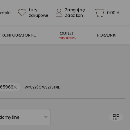
Listy
Zaloguj się
ontakt
0,00 zł
zakupowe
Załóż konto
OUTLET
KONFIGURATOR PC
PORADNIKI
Raty 10x0%
265966
WYCZYŚĆ WSZYSTKIE
 domyślne