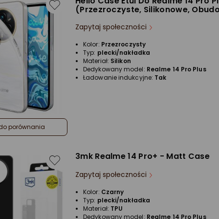
Hello Case Etui Do Realme 14 Pro P
(Przezroczyste, Silikonowe, Obud
Zapytaj społeczności
Kolor:
Przezroczysty
Typ:
plecki/nakładka
Materiał:
Silikon
Dedykowany model:
Realme 14 Pro Plus
Ładowanie indukcyjne:
Tak
do porównania
3mk Realme 14 Pro+ - Matt Case
Zapytaj społeczności
Kolor:
Czarny
Typ:
plecki/nakładka
Materiał:
TPU
Dedykowany model:
Realme 14 Pro Plus