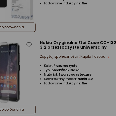
Ładowanie indukcyjne:
Nie
do porównania
Nokia Oryginalne Etui Case CC-132
3.2 przezroczyste uniwersalny
Zapytaj społeczności
Kupiła 1 osoba
Kolor:
Przezroczysty
Typ:
plecki/nakładka
Materiał:
Tworzywo sztuczne
Dedykowany model:
Nokia 3.2
Ładowanie indukcyjne:
Nie
do porównania