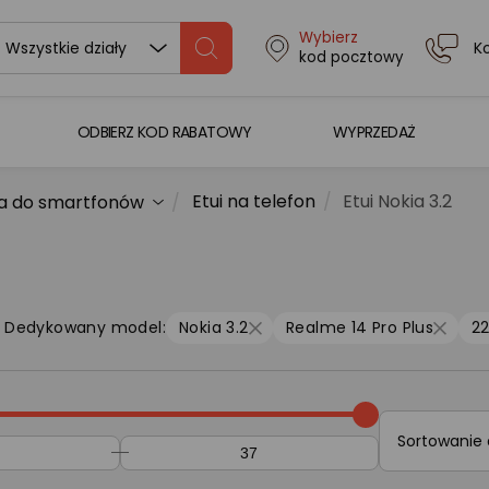
Wybierz
K
Wszystkie działy
kod pocztowy
ODBIERZ KOD RABATOWY
WYPRZEDAŻ
Etui na telefon
Etui Nokia 3.2
a do smartfonów
Dedykowany model:
Nokia 3.2
Realme 14 Pro Plus
2
Sortowanie