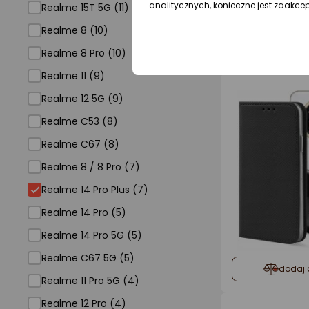
analitycznych, konieczne jest zaakce
Realme 15T 5G (11)
Realme 8 (10)
dodaj 
Realme 8 Pro (10)
Realme 11 (9)
Realme 12 5G (9)
Realme C53 (8)
Realme C67 (8)
Realme 8 / 8 Pro (7)
Realme 14 Pro Plus (7)
Realme 14 Pro (5)
Realme 14 Pro 5G (5)
Realme C67 5G (5)
dodaj 
Realme 11 Pro 5G (4)
Realme 12 Pro (4)