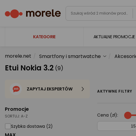
KATEGORIE
AKTUALNE PROMOCJE
morele.net
Smartfony i smartwatche
Akcesori
Laptopy
Etui Nokia 3.2
(9)
Komputery
Podzespoły komputerowe
ZAPYTAJ EKSPERTÓW
Gaming
AKTYWNE FILTRY
Smartfony i smartwatche
Promocje
Telewizory i audio
Cena (zł):
SORTUJ:
A-Z
Foto i kamery
Szybka dostawa (2)
MAX
AGD duże