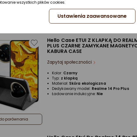
ptowanie wszystkich plików cookies.
Ustawienia zaawansowane
do porównania
Hello Case ETUI Z KLAPKĄ DO REAL
PLUS CZARNE ZAMYKANE MAGNETY
KABURA CASE
Zapytaj społeczności
Kolor:
Czarny
Typ:
z klapką
Materiał:
Skóra ekologiczna
Dedykowany model:
Realme 14 Pro Plus
Ładowanie indukcyjne:
Nie
do porównania