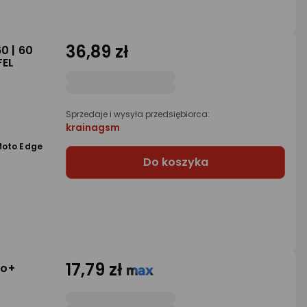
36,89 zł
0 | 60
FEL
Sprzedaje i wysyła przedsiębiorca:
krainagsm
Moto Edge
Do koszyka
17,79 zł
ro+