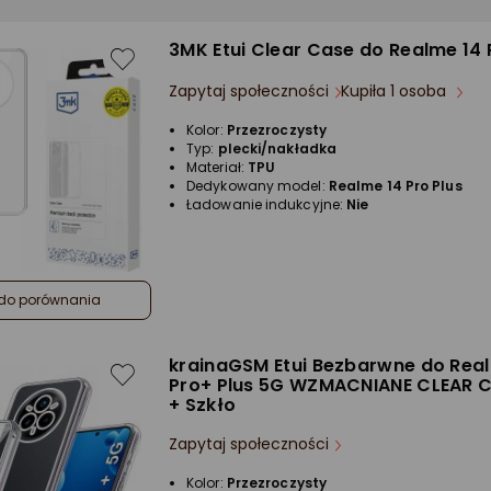
3MK Etui Clear Case do Realme 14 
Zapytaj społeczności
Kupiła 1 osoba
Kolor:
Przezroczysty
Typ:
plecki/nakładka
Materiał:
TPU
Dedykowany model:
Realme 14 Pro Plus
Ładowanie indukcyjne:
Nie
do porównania
krainaGSM Etui Bezbarwne do Rea
Pro+ Plus 5G WZMACNIANE CLEAR 
+ Szkło
Zapytaj społeczności
Kolor:
Przezroczysty