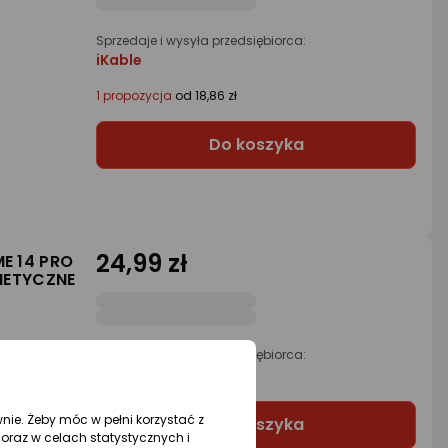
Sprzedaje i wysyła przedsiębiorca:
iKable
1 propozycja
od 18,86 zł
Do koszyka
24,99 zł
ME 14 PRO
NETYCZNE
Sprzedaje i wysyła przedsiębiorca:
etumi
wnie. Żeby móc w pełni korzystać z
Do koszyka
oraz w celach statystycznych i