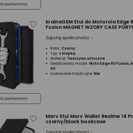
do porównania
krainaGSM Etui do Motorola Edge 6
Fusion MAGNET WZORY CASE PORT
Zapytaj społeczności
Kolor:
Czarny
Typ:
z klapką
Materiał:
Tworzywo sztuczne
Dedykowany model:
Moto Edge 60 Fusion, 
60
Ładowanie indukcyjne:
Nie
do porównania
Marv Etui Marv Wallet Realme 14 P
czarny/black bookcase
Zapytaj społeczności