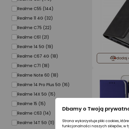
Realme C55 (144)
Realme 11 4G (32)
Realme C75 (22)
Realme C61 (21)
Realme 14 5G (19)
Realme C67 4G (18)
dodaj 
Realme C71 (18)
Realme Note 60 (18)
Realme 14 Pro Plus 5G (16)
Realme 14X 5G (15)
Realme 15 (15)
Dbamy o Twoją prywatn
Realme C63 (14)
Strona wykorzystuje pliki cookies, któ
Realme 14T 5G (11)
funkcjonalności naszych sklepów, w t