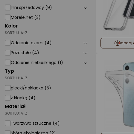
Inni sprzedawcy (9)
Morele.net (3)
Kolor
SORTUJ:
A-Z
Odcienie czerni (4)
dodaj 
Pozostałe (4)
Odcienie niebieskiego (1)
Typ
SORTUJ:
A-Z
plecki/nakładka (5)
z klapką (4)
Materiał
SORTUJ:
A-Z
Tworzywo sztuczne (4)
Skóra ekologiczna (2)