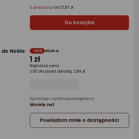
5 propozycji
od 27,87 zł
Do koszyka
 do Nokia
-98%
45,36 zł
1 zł
Najniższa cena
z 30 dni przed obniżką: 2,99 zł
Sprzedaje i wysyła przedsiębiorca:
Morele.net
Powiadom mnie o dostępności