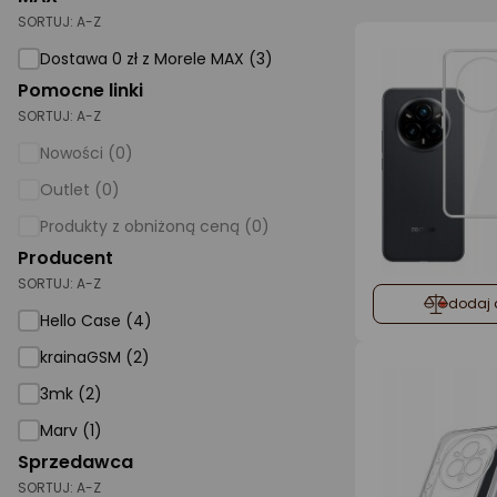
SORTUJ:
A-Z
AGD małe
Dostawa 0 zł z Morele MAX (3)
Dom i ogród
Pomocne linki
SORTUJ:
A-Z
Biuro i firma
Nowości (0)
Sport i turystyka
Outlet (0)
Zabawki i dziecko
Produkty z obniżoną ceną (0)
Uroda i zdrowie
Producent
SORTUJ:
Supermarket
A-Z
dodaj 
Hello Case (4)
Strefa marek
krainaGSM (2)
3mk (2)
Marv (1)
Sprzedawca
SORTUJ:
A-Z