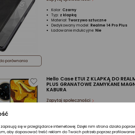
Kolor:
Czarny
Typ:
z klapką
Materiał:
Tworzywo sztuczne
Dedykowany model:
Realme 14 Pro Plus
Ładowanie indukcyjne:
Nie
do porównania
Hello Case ETUI Z KLAPKĄ DO REAL
PLUS GRANATOWE ZAMYKANE MAG
KABURA
Zapytaj społeczności
Kolor:
Niebieski
ość
Typ:
z klapką
Materiał:
Skóra ekologiczna
re zapisują się w przeglądarce internetowej. Dzięki nim strona działa popra
Dedykowany model:
Realme 14 Pro Plus
Ładowanie indukcyjne:
Nie
ym, aby dopasować treść reklam do Twoich potrzeb poprzez profilowanie 