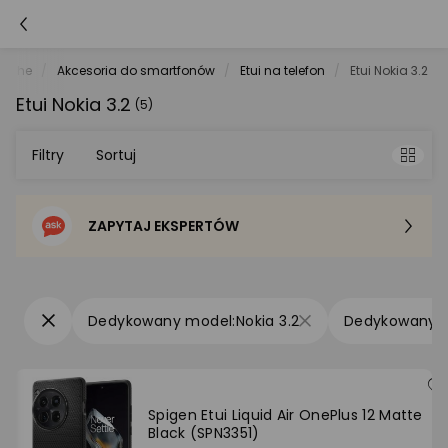
atche
Akcesoria do smartfonów
Etui na telefon
Etui Nokia 3.2
Etui Nokia 3.2
(5)
Filtry
Sortuj
ZAPYTAJ EKSPERTÓW
Sortowanie domyślne
Cena - od najniższej
Nokia 3.2
Cena - od najwyższej
Po popularności
Spigen Etui Liquid Air OnePlus 12 Matte
Black (SPN3351)