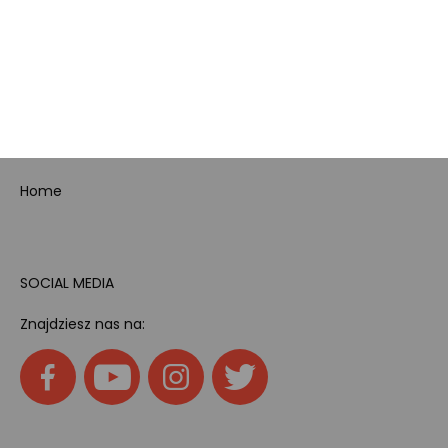
Dotacje i dofinansowania
Kody rabatowe
Pokój gamingowy
Tech
Home
SOCIAL MEDIA
Znajdziesz nas na: