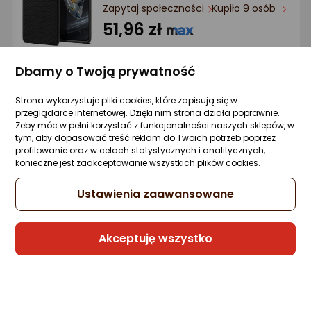
Ocena: od najlepszej
Zapytaj społeczności
Kupiło 9 osób
51,96 zł
Po ilości komentarzy
Dbamy o Twoją prywatność
Sprzedaje i wysyła przedsiębiorca:
Strona wykorzystuje pliki cookies, które zapisują się w
Morele.net
przeglądarce internetowej. Dzięki nim strona działa poprawnie.
Żeby móc w pełni korzystać z funkcjonalności naszych sklepów, w
5 propozycji
od 56,99 zł
tym, aby dopasować treść reklam do Twoich potrzeb poprzez
profilowanie oraz w celach statystycznych i analitycznych,
konieczne jest zaakceptowanie wszystkich plików cookies.
3mk OnePlus 12 - Hardy Vision Case
Ustawienia zaawansowane
Zapytaj społeczności
24,90 zł
Akceptuję wszystko
Sprzedaje i wysyła przedsiębiorca:
3mk