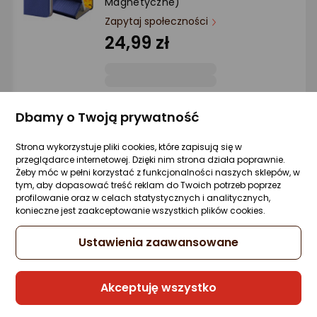
Magnetyczne)
Ocena: od najlepszej
Zapytaj społeczności
24,99 zł
Po ilości komentarzy
Sprzedaje i wysyła przedsiębiorca:
Dbamy o Twoją prywatność
etumi
Strona wykorzystuje pliki cookies, które zapisują się w
przeglądarce internetowej. Dzięki nim strona działa poprawnie.
Hello Case Etui z Klapką Do Xiaomi Redmi
Żeby móc w pełni korzystać z funkcjonalności naszych sklepów, w
Note 11 4G / 11s 4G (Granatowe, Case)
tym, aby dopasować treść reklam do Twoich potrzeb poprzez
Szkło
profilowanie oraz w celach statystycznych i analitycznych,
konieczne jest zaakceptowanie wszystkich plików cookies.
Zapytaj społeczności
26,99 zł
Ustawienia zaawansowane
Akceptuję wszystko
Sprzedaje i wysyła przedsiębiorca: