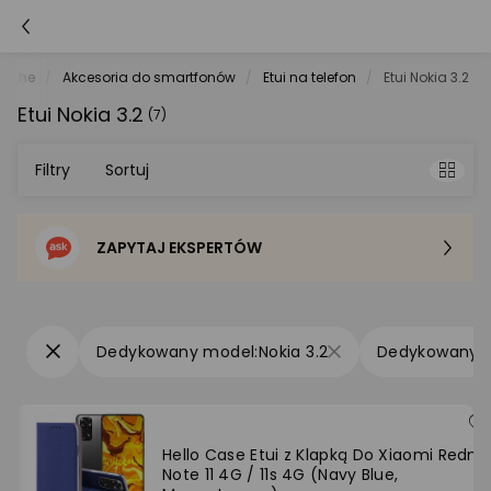
atche
Akcesoria do smartfonów
Etui na telefon
Etui Nokia 3.2
Etui Nokia 3.2
(7)
Filtry
Sortuj
ZAPYTAJ EKSPERTÓW
Sortowanie domyślne
Cena - od najniższej
Nokia 3.2
Cena - od najwyższej
Po popularności
Hello Case Etui z Klapką Do Xiaomi Redmi
Note 11 4G / 11s 4G (Navy Blue,