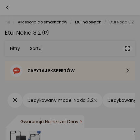
atche
Akcesoria do smartfonów
Etui na telefon
Etui Nokia 3.2
Etui Nokia 3.2
(12)
Filtry
Sortuj
ZAPYTAJ EKSPERTÓW
Sortowanie domyślne
Cena - od najniższej
Nokia 3.2
Cena - od najwyższej
Gwarancja Najniższej Ceny
Po popularności