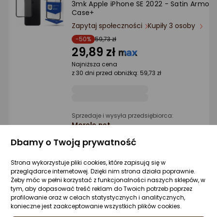
3mk Apple iPhone SE 2022 - Satin Armor
Ocena: od najlepszej
Case+
Zapytaj społeczności
Kupiły 3 osoby
Po ilości komentarzy
-50%
59,73 zł
29,89 zł
Najniższa cena
z 30 dni przed obniżką: 59,73 zł
Sprzedaje i wysyła przedsiębiorca:
Morele.net
Dbamy o Twoją prywatność
3 propozycje
od 32,99 zł
Strona wykorzystuje pliki cookies, które zapisują się w
Gwarancja Najniższej Ceny
przeglądarce internetowej. Dzięki nim strona działa poprawnie.
Żeby móc w pełni korzystać z funkcjonalności naszych sklepów, w
tym, aby dopasować treść reklam do Twoich potrzeb poprzez
3mk Matt Case iPhone SE 2020/2020
profilowanie oraz w celach statystycznych i analitycznych,
czarny/black
konieczne jest zaakceptowanie wszystkich plików cookies.