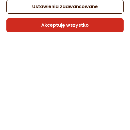
Zapytaj społeczności
Kupiły 2 osoby
Ustawienia zaawansowane
15,99 zł
Akceptuję wszystko
Sprzedaje i wysyła przedsiębiorca:
Akces4tel
6 propozycji
od 26,99 zł
SUPERO Etui matowe Supero do iPhone
7/8/SE, czarno-półprzezroczyste
Zapytaj społeczności
Kupiła 1 osoba
29 zł
Sprzedaje i wysyła przedsiębiorca:
aj_sklep (SMP) ukryty