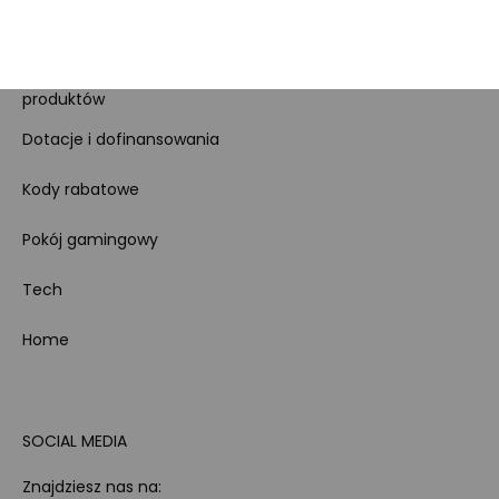
Koszty gospodarowania
odpadami
Bezpieczeństwo
produktów
Dotacje i dofinansowania
Kody rabatowe
Pokój gamingowy
Tech
Home
SOCIAL MEDIA
Znajdziesz nas na: