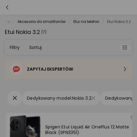
atche
Akcesoria do smartfonów
Etui na telefon
Etui Nokia 3.2
Etui Nokia 3.2
(7)
Filtry
Sortuj
ZAPYTAJ EKSPERTÓW
Sortowanie domyślne
Cena - od najniższej
Nokia 3.2
Cena - od najwyższej
Po popularności
Spigen Etui Liquid Air OnePlus 12 Matte
Black (SPN3351)