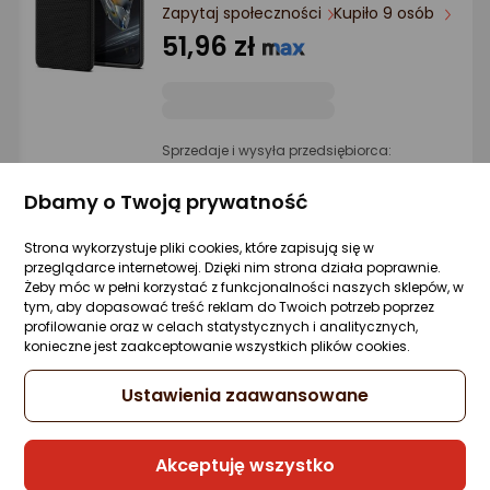
Ocena: od najlepszej
Zapytaj społeczności
Kupiło 9 osób
51,96 zł
Po ilości komentarzy
Sprzedaje i wysyła przedsiębiorca:
Morele.net
Dbamy o Twoją prywatność
5 propozycji
od 56,99 zł
Strona wykorzystuje pliki cookies, które zapisują się w
przeglądarce internetowej. Dzięki nim strona działa poprawnie.
Żeby móc w pełni korzystać z funkcjonalności naszych sklepów, w
3mk OnePlus 12 - Hardy Vision Case
tym, aby dopasować treść reklam do Twoich potrzeb poprzez
Zapytaj społeczności
profilowanie oraz w celach statystycznych i analitycznych,
24,90 zł
konieczne jest zaakceptowanie wszystkich plików cookies.
Ustawienia zaawansowane
Sprzedaje i wysyła przedsiębiorca:
Akceptuję wszystko
3mk