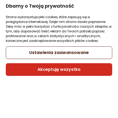
CLEAR VIEW
Ocena: od najlepszej
Dbamy o Twoją prywatność
Zapytaj społeczności
17,95 zł
Po ilości komentarzy
Strona wykorzystuje pliki cookies, które zapisują się w
przeglądarce internetowej. Dzięki nim strona działa poprawnie.
Żeby móc w pełni korzystać z funkcjonalności naszych sklepów, w
tym, aby dopasować treść reklam do Twoich potrzeb poprzez
profilowanie oraz w celach statystycznych i analitycznych,
Sprzedaje i wysyła przedsiębiorca:
konieczne jest zaakceptowanie wszystkich plików cookies.
etumi
Ustawienia zaawansowane
Hello Case Etui Do Xiaomi Mi 8 Lite
(Przezroczyste, Silikonowe, Obudowa,
Akceptuję wszystko
Plecki, Case)
Zapytaj społeczności
17,95 zł
Sprzedaje i wysyła przedsiębiorca: