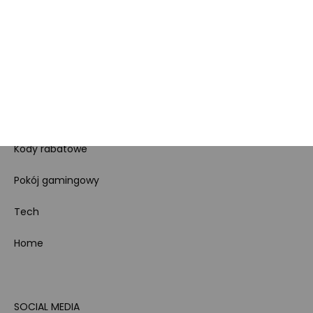
Regulamin sklepu
Koszty gospodarowania
odpadami
Bezpieczeństwo
produktów
Dotacje i dofinansowania
Kody rabatowe
Pokój gamingowy
Tech
Home
SOCIAL MEDIA