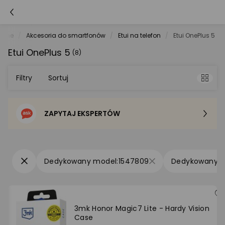
tche
Akcesoria do smartfonów
Etui na telefon
Etui OnePlus 5
Etui OnePlus 5
(8)
Filtry
Sortuj
ZAPYTAJ EKSPERTÓW
Sortowanie domyślne
Cena - od najniższej
1547809
Cena - od najwyższej
Po popularności
3mk Honor Magic7 Lite - Hardy Vision
Case