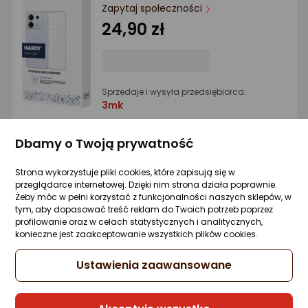
Ocena: od najlepszej
Zapytaj społeczności
24,90 zł
Po ilości komentarzy
Sprzedaje i wysyła przedsiębiorca:
3mk
Dbamy o Twoją prywatność
INSMAT Flip case Honor Magic7 Lite, 17.2
cm (6.78), Black
Strona wykorzystuje pliki cookies, które zapisują się w
przeglądarce internetowej. Dzięki nim strona działa poprawnie.
Zapytaj społeczności
Żeby móc w pełni korzystać z funkcjonalności naszych sklepów, w
89,52 zł
tym, aby dopasować treść reklam do Twoich potrzeb poprzez
profilowanie oraz w celach statystycznych i analitycznych,
konieczne jest zaakceptowanie wszystkich plików cookies.
Ustawienia zaawansowane
Sprzedaje i wysyła przedsiębiorca:
Morele.net