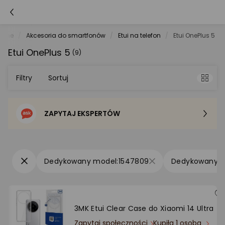
tche
Akcesoria do smartfonów
Etui na telefon
Etui OnePlus 5
Etui OnePlus 5
(9)
Filtry
Sortuj
ZAPYTAJ EKSPERTÓW
Sortowanie domyślne
Cena - od najniższej
1547809
Cena - od najwyższej
Po popularności
3MK Etui Clear Case do Xiaomi 14 Ultra
Zapytaj społeczności
Kupiła 1 osoba