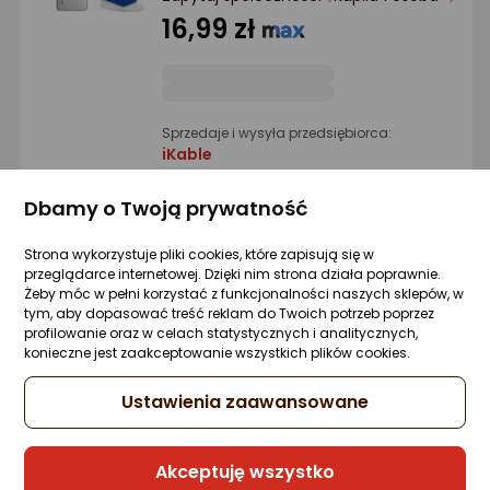
Ocena: od najlepszej
16,99 zł
Po ilości komentarzy
Sprzedaje i wysyła przedsiębiorca:
iKable
4 propozycje
od 17,76 zł
Dbamy o Twoją prywatność
Strona wykorzystuje pliki cookies, które zapisują się w
3MK Etui Matt Case Xiaomi 14 Ultra czarn
przeglądarce internetowej. Dzięki nim strona działa poprawnie.
Żeby móc w pełni korzystać z funkcjonalności naszych sklepów, w
Zapytaj społeczności
Kupiła 1 osoba
tym, aby dopasować treść reklam do Twoich potrzeb poprzez
27,87 zł
profilowanie oraz w celach statystycznych i analitycznych,
konieczne jest zaakceptowanie wszystkich plików cookies.
Ustawienia zaawansowane
Sprzedaje i wysyła przedsiębiorca:
Morele.net
Akceptuję wszystko