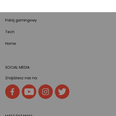
Kody rabatowe
Pokój gamingowy
Tech
Home
SOCIAL MEDIA
Znajdziesz nas na:
MASZ PYTANIA?