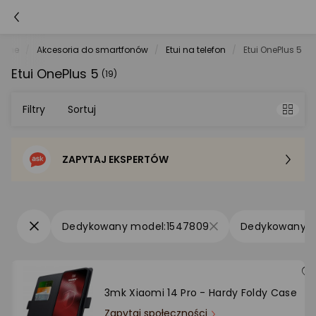
tche
Akcesoria do smartfonów
Etui na telefon
Etui OnePlus 5
Etui OnePlus 5
(19)
Filtry
Sortuj
ZAPYTAJ EKSPERTÓW
Sortowanie domyślne
Cena - od najniższej
1547809
Cena - od najwyższej
Po popularności
3mk Xiaomi 14 Pro - Hardy Foldy Case
Zapytaj społeczności