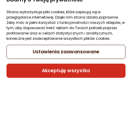
krainaGSM Etui do Xiaomi 14 Pro MAGNET
WZORY CASE PORTFEL
Strona wykorzystuje pliki cookies, które zapisują się w
przeglądarce internetowej. Dzięki nim strona działa poprawnie.
Zapytaj społeczności
Żeby móc w pełni korzystać z funkcjonalności naszych sklepów, w
37,58 zł
tym, aby dopasować treść reklam do Twoich potrzeb poprzez
profilowanie oraz w celach statystycznych i analitycznych,
konieczne jest zaakceptowanie wszystkich plików cookies.
Ustawienia zaawansowane
Sprzedaje i wysyła przedsiębiorca:
krainagsm
Akceptuję wszystko
krainaGSM Etui do Xiaomi 14 Pro MAGNET
WZORY CASE PORTFEL
Zapytaj społeczności
37,58 zł
Sprzedaje i wysyła przedsiębiorca: