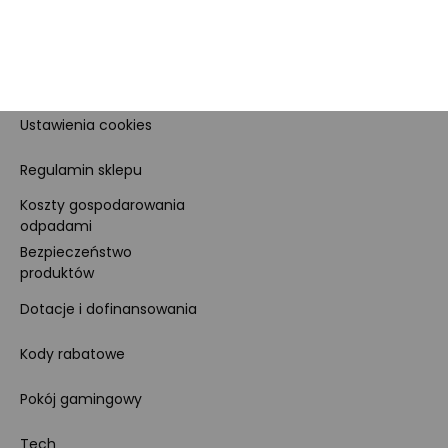
Dla prasy
Polityka prywatności i
cookies
Ustawienia cookies
Regulamin sklepu
Koszty gospodarowania
odpadami
Bezpieczeństwo
produktów
Dotacje i dofinansowania
Kody rabatowe
Pokój gamingowy
Tech