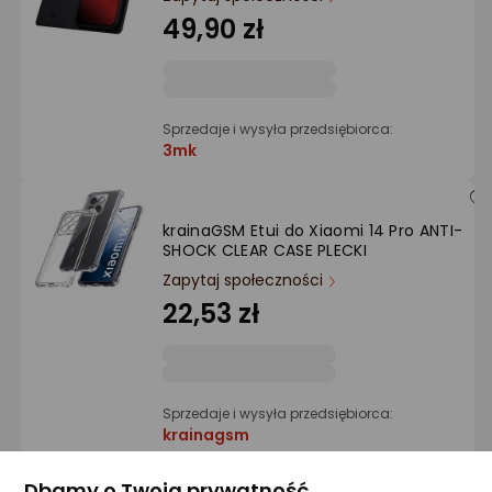
Ocena: od najlepszej
49,90 zł
Po ilości komentarzy
Sprzedaje i wysyła przedsiębiorca:
3mk
krainaGSM Etui do Xiaomi 14 Pro ANTI-
SHOCK CLEAR CASE PLECKI
Zapytaj społeczności
22,53 zł
Sprzedaje i wysyła przedsiębiorca:
krainagsm
Dbamy o Twoją prywatność