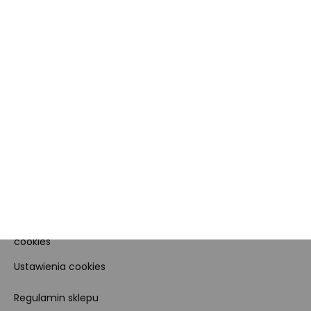
MORELE.NET
MARKETPLACE
O nas
O Marketplace
Dane firmy i numer konta
Zostań sprzedawcą
Obowiązki Morele.net i
Newsletter
Sprzedawcy Marketplace
Nagrody i certyfikaty
Kariera
Dla prasy
Polityka prywatności i
cookies
Ustawienia cookies
Regulamin sklepu