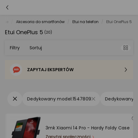
tche
Akcesoria do smartfonów
Etui na telefon
Etui OnePlus 5
Etui OnePlus 5
(20)
Filtry
Sortuj
ZAPYTAJ EKSPERTÓW
Sortowanie domyślne
Cena - od najniższej
1547809
Cena - od najwyższej
Po popularności
3mk Xiaomi 14 Pro - Hardy Foldy Case
Zapytaj społeczności