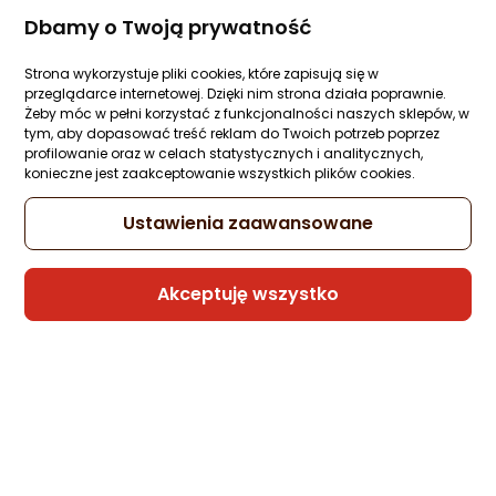
krainaGSM Etui do Xiaomi 14 Pro MAGNET
Dbamy o Twoją prywatność
WZORY CASE PORTFEL
Zapytaj społeczności
Strona wykorzystuje pliki cookies, które zapisują się w
przeglądarce internetowej. Dzięki nim strona działa poprawnie.
37,58 zł
Żeby móc w pełni korzystać z funkcjonalności naszych sklepów, w
tym, aby dopasować treść reklam do Twoich potrzeb poprzez
profilowanie oraz w celach statystycznych i analitycznych,
konieczne jest zaakceptowanie wszystkich plików cookies.
Sprzedaje i wysyła przedsiębiorca:
Ustawienia zaawansowane
krainagsm
Akceptuję wszystko
krainaGSM Etui do Xiaomi 14 Pro MAGNET
WZORY CASE PORTFEL
Zapytaj społeczności
37,58 zł
Sprzedaje i wysyła przedsiębiorca: