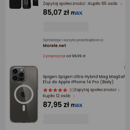
Ocena: od najlepszej
Zapytaj społeczności
Kupiło 65 osób
85,07 zł
Po ilości komentarzy
Sprzedaje i wysyła przedsiębiorca:
Morele.net
2 propozycje
od 98,99 zł
Spigen Spigen Ultra Hybrid Mag MagSafe 
Etui do Apple iPhone 14 Pro (Biały)
Zapytaj społeczności
ocena
Ocena
(1)
Kupiło 12 osób
produktu
produktu
5/5
87,95 zł
gwiazdki