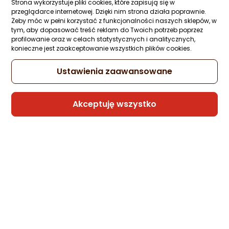
iPhone’a 14 Pro – umbra
Strona wykorzystuje pliki cookies, które zapisują się w
przeglądarce internetowej. Dzięki nim strona działa poprawnie.
Zapytaj społeczności
Kupiło 5 osób
Żeby móc w pełni korzystać z funkcjonalności naszych sklepów, w
178 zł
tym, aby dopasować treść reklam do Twoich potrzeb poprzez
profilowanie oraz w celach statystycznych i analitycznych,
rata od 8,71 zł
konieczne jest zaakceptowanie wszystkich plików cookies.
Ustawienia zaawansowane
Sprzedaje i wysyła przedsiębiorca:
duogsm
Akceptuję wszystko
1 propozycja
od 178,99 zł
Raptic Etui X-Doria iPhone 14 Pro
niebieskie
Zapytaj społeczności
ocena
Ocena
(1)
Kupiły 4 osoby
produktu
produktu
5/5
-91%
137,99 zł
gwiazdki
11,99 zł
Najniższa cena