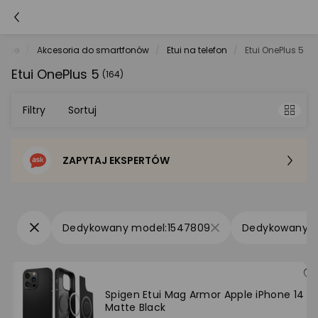
tche
Akcesoria do smartfonów
Etui na telefon
Etui OnePlus 5
Etui OnePlus 5
(164)
Filtry
Sortuj
ZAPYTAJ EKSPERTÓW
Sortowanie domyślne
Cena - od najniższej
1547809
Cena - od najwyższej
Po popularności
Spigen Etui Mag Armor Apple iPhone 14 Pr
Matte Black