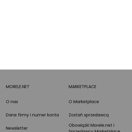
Pytanie o produkt i
Morele MAX
doradztwo produktowe
PayPo
Opinie o Morele.net
Całodobowe wsparcie
Raty
Klienta
Leasing
Zakupy dla firmy
MORELE.NET
MARKETPLACE
O nas
O Marketplace
Dane firmy i numer konta
Zostań sprzedawcą
Obowiązki Morele.net i
Newsletter
Sprzedawcy Marketplace