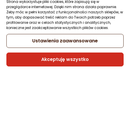
KABURA FUTERAŁ
Strona wykorzystuje pliki cookies, które zapisują się w
Ocena: od najlepszej
przeglądarce internetowej. Dzięki nim strona działa poprawnie.
Zapytaj społeczności
Żeby móc w pełni korzystać z funkcjonalności naszych sklepów, w
24,99 zł
tym, aby dopasować treść reklam do Twoich potrzeb poprzez
Po ilości komentarzy
profilowanie oraz w celach statystycznych i analitycznych,
konieczne jest zaakceptowanie wszystkich plików cookies.
Ustawienia zaawansowane
Sprzedaje i wysyła przedsiębiorca:
etumi
Akceptuję wszystko
Poradniki zakupowe
Jak zrobić etui na telefon?
Najlepsze etui na tel