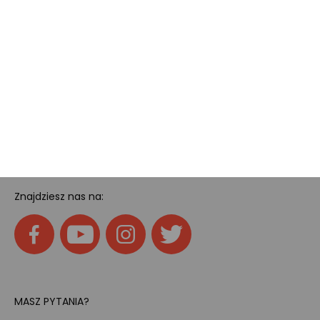
Kody rabatowe
Pokój gamingowy
Tech
Home
SOCIAL MEDIA
Znajdziesz nas na:
MASZ PYTANIA?