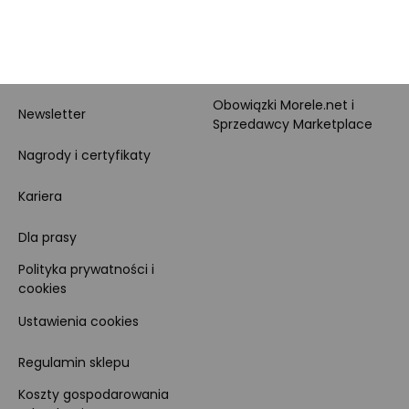
O nas
O Marketplace
Dane firmy i numer konta
Zostań sprzedawcą
Obowiązki Morele.net i
Newsletter
Sprzedawcy Marketplace
Nagrody i certyfikaty
Kariera
Dla prasy
Polityka prywatności i
cookies
Ustawienia cookies
Regulamin sklepu
Koszty gospodarowania