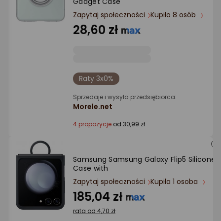
Gadget Case
Ocena: od najlepszej
Zapytaj społeczności
Kupiło 8 osób
28,60 zł
Po ilości komentarzy
Raty 3x0%
Sprzedaje i wysyła przedsiębiorca:
Morele.net
4 propozycje
od 30,99 zł
Samsung Samsung Galaxy Flip5 Silicone
Case with
Zapytaj społeczności
Kupiła 1 osoba
185,04 zł
rata od 4,70 zł