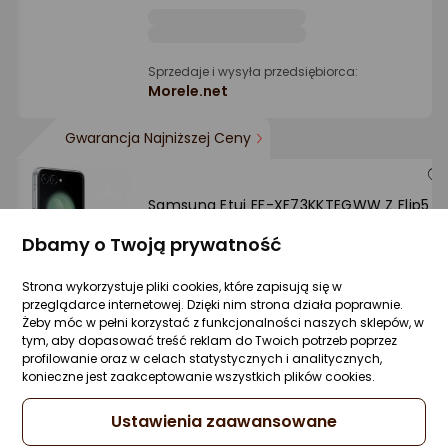
Sprzedaje i wysyła przedsiębiorca:
Morele.net
Gwarancja Najniższej Ceny
Samsung Etui EF-XF73KKTEGWW Z Flip5
F731 przezroczysty/transparent Starter
Pack + ładowarka TA800
Dbamy o Twoją prywatność
Zapytaj społeczności
Kupiła 1 osoba
Strona wykorzystuje pliki cookies, które zapisują się w
-33%
261,61 zł
przeglądarce internetowej. Dzięki nim strona działa poprawnie.
175,99 zł
Żeby móc w pełni korzystać z funkcjonalności naszych sklepów, w
tym, aby dopasować treść reklam do Twoich potrzeb poprzez
rata od 4,47 zł
profilowanie oraz w celach statystycznych i analitycznych,
Najniższa cena
konieczne jest zaakceptowanie wszystkich plików cookies.
z 30 dni przed obniżką: 261,61 zł
Ustawienia zaawansowane