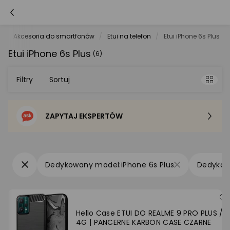
e
Akcesoria do smartfonów
Etui na telefon
Etui iPhone 6s Plus
Etui iPhone 6s Plus
(6)
Filtry
Sortuj
ZAPYTAJ EKSPERTÓW
Sortowanie domyślne
Cena - od najniższej
iPhone 6s Plus
Cena - od najwyższej
Po popularności
Hello Case ETUI DO REALME 9 PRO PLUS / 9
4G | PANCERNE KARBON CASE CZARNE