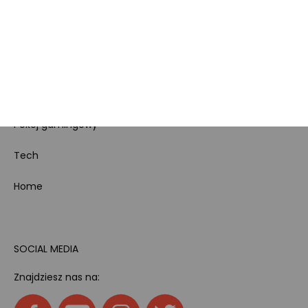
odpadami
Bezpieczeństwo
produktów
Dotacje i dofinansowania
Kody rabatowe
Pokój gamingowy
Tech
Home
SOCIAL MEDIA
Znajdziesz nas na: