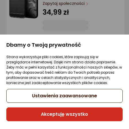
Ocena: od najlepszej
Zapytaj społeczności
34,99 zł
Po ilości komentarzy
Sprzedaje i wysyła przedsiębiorca:
Dbamy o Twoją prywatność
etumi
Strona wykorzystuje pliki cookies, które zapisują się w
przeglądarce internetowej. Dzięki nim strona działa poprawnie.
Hello Case ETUI Z KLAPKĄ DO REALME 9 PR
Żeby móc w pełni korzystać z funkcjonalności naszych sklepów, w
PLUS CZARNE ZAMYKANE MAGNETYCZNE
tym, aby dopasować treść reklam do Twoich potrzeb poprzez
KABURA FLIP
profilowanie oraz w celach statystycznych i analitycznych,
konieczne jest zaakceptowanie wszystkich plików cookies.
Zapytaj społeczności
24,99 zł
Ustawienia zaawansowane
Akceptuję wszystko
Sprzedaje i wysyła przedsiębiorca:
etumi