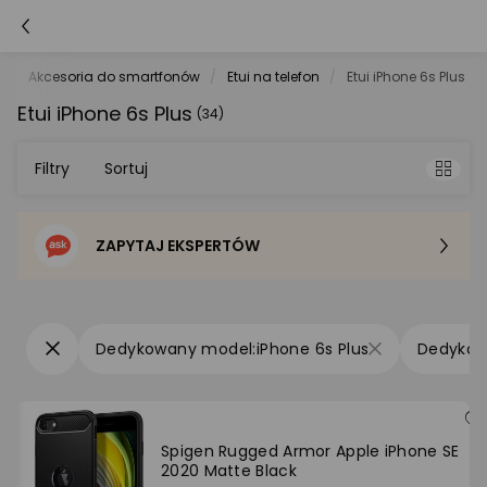
e
Akcesoria do smartfonów
Etui na telefon
Etui iPhone 6s Plus
Etui iPhone 6s Plus
(34)
Filtry
Sortuj
ZAPYTAJ EKSPERTÓW
Sortowanie domyślne
Cena - od najniższej
iPhone 6s Plus
Cena - od najwyższej
Po popularności
Spigen Rugged Armor Apple iPhone SE
2020 Matte Black