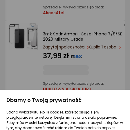
Sprzedaje i wysyła przedsiębiorca:
Akces4tel
3mk SatinArmor+ Case iPhone 7/8/SE
2020 Military Grade
Zapytaj społeczności
Kupiła 1 osoba
37,99 zł
Sprzedaje i wysyła przedsiębiorca:
HURTOWNIA GIGAHURT
Dbamy o Twoją prywatność
4 propozycje
od 43,31 zł
Strona wykorzystuje pliki cookies, które zapisują się w
przeglądarce internetowej. Dzięki nim strona działa poprawnie.
3MK Matt Case iPhone 7/8/SE 2020 czarn
Żeby móc w pełni korzystać z funkcjonalności naszych sklepów, w
/black
tym, aby dopasować treść reklam do Twoich potrzeb poprzez