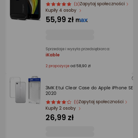
Ocena: od najlepszej
Zapytaj społeczności
ocena
Ocena
(3)
Kupiły 4 osoby
produktu
produktu
5/5
55,99 zł
Po ilości komentarzy
gwiazdki
Sprzedaje i wysyła przedsiębiorca:
iKable
2 propozycje
od 58,90 zł
3MK Etui Clear Case do Apple iPhone SE
2020
Zapytaj społeczności
ocena
Ocena
(1)
Kupiły 2 osoby
produktu
produktu
4/5
26,99 zł
gwiazdki