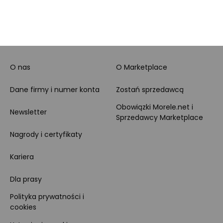
MORELE.NET
MARKETPLACE
O nas
O Marketplace
Dane firmy i numer konta
Zostań sprzedawcą
Obowiązki Morele.net i
Newsletter
Sprzedawcy Marketplace
Nagrody i certyfikaty
Kariera
Dla prasy
Polityka prywatności i
cookies