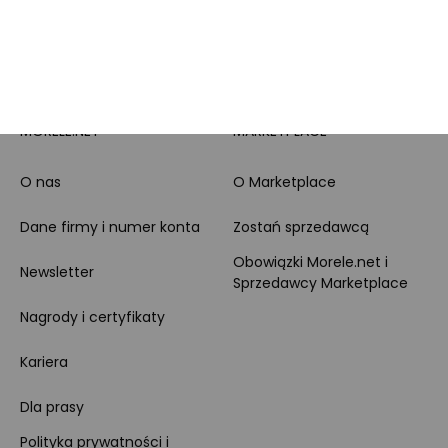
Zakupy dla firmy
MORELE.NET
MARKETPLACE
O nas
O Marketplace
Dane firmy i numer konta
Zostań sprzedawcą
Obowiązki Morele.net i
Newsletter
Sprzedawcy Marketplace
Nagrody i certyfikaty
Kariera
Dla prasy
Polityka prywatności i