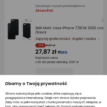
Sprzedaje i wysyła przedsiębiorca:
Akces4tel
3MK Matt Case iPhone 7/8/SE 2020 czarn
/black
Zapytaj społeczności
Kupiła 1 osoba
-13%
31,97 zł
27,87 zł
Najniższa cena
z 30 dni przed obniżką: 31,97 zł
Dbamy o Twoją prywatność
Sprzedaje i wysyła przedsiębiorca:
Morele.net
Strona wykorzystuje pliki cookies, które zapisują się w
5 propozycji
od 27,99 zł
przeglądarce internetowej. Dzięki nim strona działa poprawnie.
Żeby móc w pełni korzystać z funkcjonalności naszych sklepów, w
tym, aby dopasować treść reklam do Twoich potrzeb poprzez