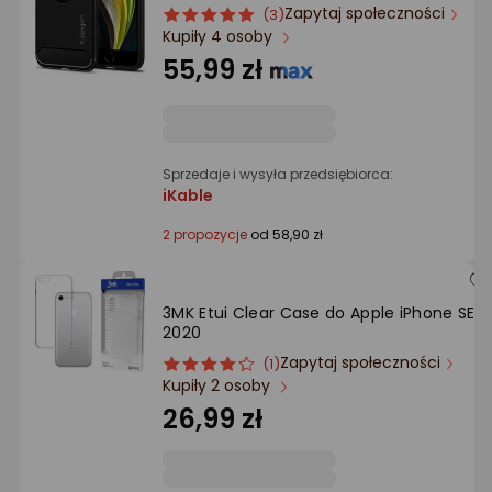
Ocena: od najlepszej
Zapytaj społeczności
ocena
Ocena
(3)
Kupiły 4 osoby
produktu
produktu
5/5
55,99 zł
Po ilości komentarzy
gwiazdki
Sprzedaje i wysyła przedsiębiorca:
iKable
2 propozycje
od 58,90 zł
3MK Etui Clear Case do Apple iPhone SE
2020
Zapytaj społeczności
ocena
Ocena
(1)
Kupiły 2 osoby
produktu
produktu
4/5
26,99 zł
gwiazdki