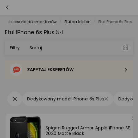
e
Akcesoria do smartfonów
Etui na telefon
Etui iPhone 6s Plus
Etui iPhone 6s Plus
(37)
Filtry
Sortuj
ZAPYTAJ EKSPERTÓW
Sortowanie domyślne
Cena - od najniższej
iPhone 6s Plus
Cena - od najwyższej
Po popularności
Spigen Rugged Armor Apple iPhone SE
2020 Matte Black