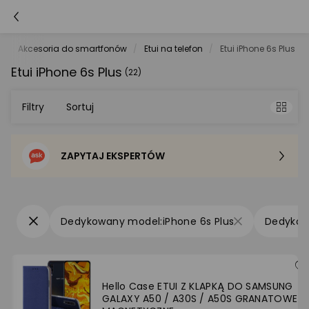
e
Akcesoria do smartfonów
Etui na telefon
Etui iPhone 6s Plus
Etui iPhone 6s Plus
(22)
Filtry
Sortuj
ZAPYTAJ EKSPERTÓW
Sortowanie domyślne
Cena - od najniższej
iPhone 6s Plus
Cena - od najwyższej
Po popularności
Hello Case ETUI Z KLAPKĄ DO SAMSUNG
GALAXY A50 / A30S / A50S GRANATOWE