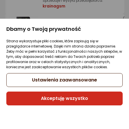
Sprzedaje i wysyła przedsiębiorca:
krainagsm
krainaGSM Etui do Samsung Galaxy A50 |
Dbamy o Twoją prywatność
A30S MAGNET WZORY CASE PORTFEL +
SZKŁO 9H
Strona wykorzystuje pliki cookies, które zapisują się w
Zapytaj społeczności
przeglądarce internetowej. Dzięki nim strona działa poprawnie.
Żeby móc w pełni korzystać z funkcjonalności naszych sklepów, w
36,89 zł
tym, aby dopasować treść reklam do Twoich potrzeb poprzez
profilowanie oraz w celach statystycznych i analitycznych,
konieczne jest zaakceptowanie wszystkich plików cookies.
Ustawienia zaawansowane
Sprzedaje i wysyła przedsiębiorca:
krainagsm
Akceptuję wszystko
krainaGSM Etui do Samsung Galaxy A50 |
A30S MAGNET WZORY CASE PORTFEL +
SZKŁO 9H
Zapytaj społeczności