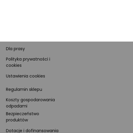
Obowiązki Morele.net i
Newsletter
Sprzedawcy Marketplace
Nagrody i certyfikaty
Kariera
Dla prasy
Polityka prywatności i
cookies
Ustawienia cookies
Regulamin sklepu
Koszty gospodarowania
odpadami
Bezpieczeństwo
produktów
Dotacje i dofinansowania