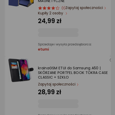
MAGNETYCZNE
Ocena: od najlepszej
Zapytaj społeczności
ocena
Ocena
(1)
Kupiły 2 osoby
produktu
produktu
Po ilości komentarzy
4/5
24,99 zł
gwiazdki
Sprzedaje i wysyła przedsiębiorca:
etumi
krainaGSM ETUI do Samsung A50 |
SKÓRZANE PORTFEL BOOK TOKRA CASE
CLASSIC + SZKŁO
Zapytaj społeczności
28,99 zł